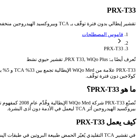
PRX-T33
تقشير إيطالي بدون فترة توقّف بـ TCA وبيروكسيد الهيدروجين منخفض التركيز. إحياء حيوي دون تقشّر.
قاموس المصطلحات
PRX-T33
تُعرف أيضًا بـ:
PRX T33, WiQo Plus, تقشير حيوي نشط
X-T33
كولاجين دون فترة توقّف.
ما هو PRX-T33؟
بيروكسيد الهيدروجين أثر TCA ليعمل في الأدمة دون أذى البشرة.
كيف يعمل PRX-T33