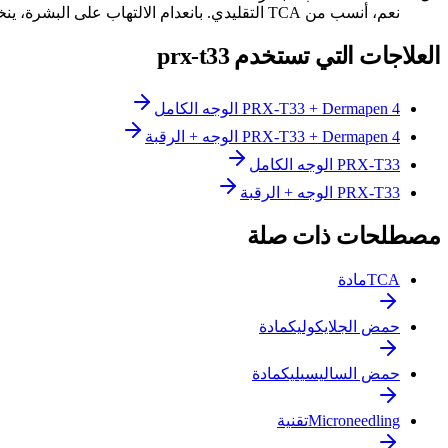
نعم، أنسب من TCA التقليدي. بانعدام الالتهاب على البشرة، ينخفض خطر PIH (فرط التصبّغ بعد الالتهاب). يمكن علاج Fitzpatrick V-VI بحذر خاص وتحضير مسبق.
العلاجات التي تستخدم prx-t33
PRX-T33 + Dermapen 4 الوجه الكامل
PRX-T33 + Dermapen 4 الوجه + الرقبة
PRX-T33 الوجه الكامل
PRX-T33 الوجه + الرقبة
مصطلحات ذات صلة
TCA
مادة
حمض الجلايكوليك
مادة
حمض الساليسيليك
مادة
Microneedling
تقنية