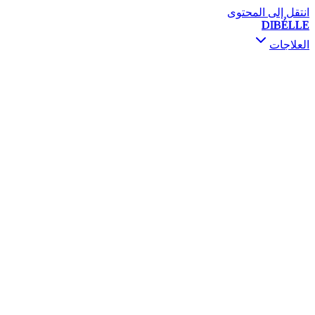
انتقل إلى المحتوى
DIBÉLLE
العلاجات
استشارة ومتابعة
بوتوكس
فيلر
محفزات الجلد
الميزوثيرابي والسكين بوستر
PRP / PRF
رفع الخيوط
المعالجة بالتصليب
ديرمابين و PRX-T33
فيفاتشي RF
التقشير الكيميائي
ميزوجكت غان
تنقيط الفيتامينات