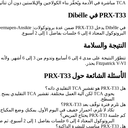
TCA مباشرة في الأدمة ويُحفّز بناء الكولاجين والإيلاستين دون أن تتأثر طبقات البشرة الخارجية. يُضيف حمض الكوجيك أثراً مُجانساً للتصبّغ.
PRX-T33 في Dibélle
البروتوكول المعتاد 4 إلى 6 جلسات بفاصل 1 إلى 2 أسبوع.
النتيجة والسلامة
Fitzpatrick V-VI بحذر.
الأسئلة الشائعة حول PRX-T33
هل PRX-T33 هو تقشير TCA التقليدي ذاته؟
السطح.
هل تلزم فترة توقّف بعد PRX-T33؟
تكاد لا تلزم، احمرار خفيف في اليوم الأول. يمكنكِ وضع المكياج في اليوم التالي. هذه المي
كم جلسة PRX-T33 يحتاج المريض؟
البروتوكول المعتاد 4 إلى 6 جلسات بفاصل 1 إلى 2 أسبوع، ثم صيانة كل 6 أشهر. تتاح هذه الفترات القصيرة لانعدام مرحلة التقشّر.
هل PRX-T33 مناسب للبشرة الداكنة؟