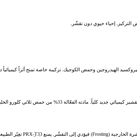
PR علامة من WiQo Med الإيطالية تجمع بين 33% TCA و 5% بيروكسيد الهيدروجين وحمض الكوجيك. تركيبة خ
في تقشير TCA التقليدي يُغيّر ا