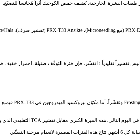
زة الكبرى مقابل تقشير TCA التقليدي الذي يستلزم 5 إلى 10 أيام تقشّر.