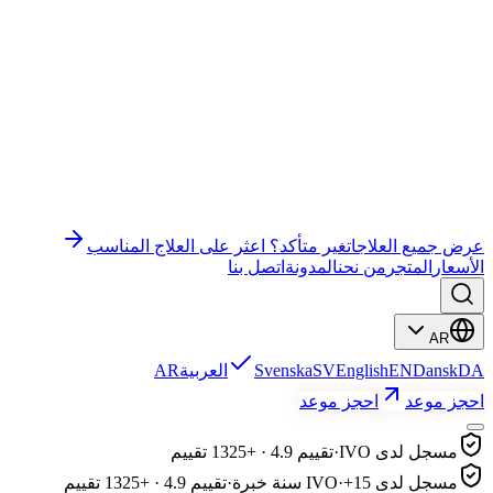
وندر إي إم إس جيم
وندر إي إم إس قاع الحوض
باي باي سيلوليت
التعليم
علاج الوجه
رفع الرموش وتصفيح الحواجب
عرض جميع العلاجات
غير متأكد؟ اعثر على العلاج المناسب
الأسعار
المتجر
من نحن
المدونة
اتصل بنا
AR
DA
Dansk
EN
English
SV
Svenska
العربية
AR
احجز موعد
احجز موعد
مسجل لدى IVO
·
تقييم 4.9 · +1325 تقييم
مسجل لدى IVO
+15 سنة خبرة
·
·
تقييم 4.9 · +1325 تقييم