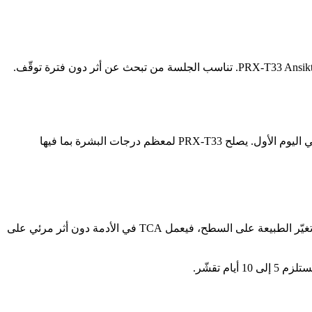
في Dibélle يدخل PRX-T33 ضمن عدة بروتوكولات: PRX-Dermapen-Ansikte (مع Microneedling)، PRX-T33 Ansikte (تقشير صرف)، PRX-T33 Ansikte/Hals. تناسب الجلسة من تبحث عن أثر دون فترة توقّف.
تتطوّر النتيجة على مدى 4 إلى 6 أسابيع وتدوم من 3 إلى 6 أشهر. ولأنه ليس تقشيراً تقليدياً ذا تقشّر، فإن فترة التوقّف ضئيلة، احمرار خفيف في اليوم الأول. يصلح PRX-T33 لمعظم درجات البشرة بما فيها
يحوي TCA لكن آلية العمل مختلفة. تقشير TCA التقليدي يمنح Frosting وتقشّراً. أما مكوّن بيروكسيد الهيدروجين في PRX-T33 فيمنع تغيّر الطبيعة على السطح، فيعمل TCA في الأدمة دون أثر مرئي على