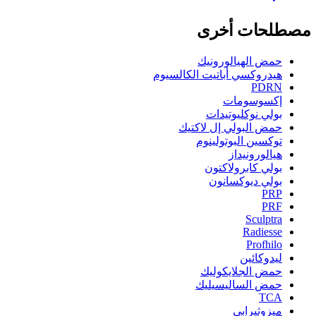
مصطلحات أخرى
حمض الهيالورونيك
هيدروكسي أباتيت الكالسيوم
PDRN
إكسوسومات
بولي نوكليوتيدات
حمض البولي إل لاكتيك
توكسين البوتولينوم
هيالورونيداز
بولي كابرولاكتون
بولي ديوكسانون
PRP
PRF
Sculptra
Radiesse
Profhilo
ليدوكائين
حمض الجلايكوليك
حمض الساليسيليك
TCA
ميزوثيرابي