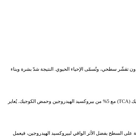
اصة تمنح أثراً كيميائياً دون تقشّر سطحي، وتُسمّى الإحياء الحيوي. النتيجة شدّ بشرة وبناء
تُصنّع PRX-T33 شركة WiQo Med الإيطالية وقُدِّم عام 2008 كمفهوم تقشير كيميائي جديد كلياً. مادته الفعّالة 33% من حمض ثلاثي كلورو الخليك (TCA) مع 5% من بيروكسيد الهيدروجين وحمض الكوجيك. يُعاير
لحمض طبيعة البروتين في طبقات البشرة الخارجية (Frosting) فيؤدي إلى التقشّر. يمنع PRX-T33 تغيّر الطبيعة على السطح بفضل الأثر الواقي لبيروكسيد الهيدروجين، فيعمل