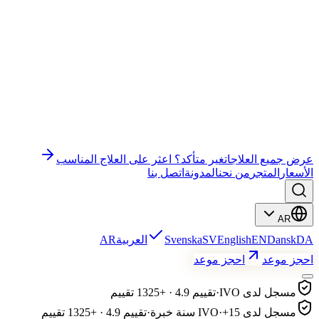
وندر إي إم إس جيم
وندر إي إم إس قاع الحوض
باي باي سيلوليت
التعليم
علاج الوجه
رفع الرموش وتصفيح الحواجب
عرض جميع العلاجات
غير متأكد؟ اعثر على العلاج المناسب
الأسعار
المتجر
من نحن
المدونة
اتصل بنا
AR
DA
Dansk
EN
English
SV
Svenska
العربية
AR
احجز موعد
احجز موعد
مسجل لدى IVO
·
تقييم 4.9 · +1325 تقييم
مسجل لدى IVO
+15 سنة خبرة
·
·
تقييم 4.9 · +1325 تقييم