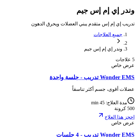
وندر
إي
إم
إس
جيم
تدريب إي إم إس متقدم يبني العضلات ويحرق الدهون
جميع العلاجات
وندر إي إم إس جيم
5 علاجات
عرض خاص
Wonder EMS تدريب - جلسة واحدة
عضلات أقوى، جسم أكثر تناسقاً
مدة العلاج
:
45 min
500
كرونة
احجز هذا العلاج
عرض خاص
Wonder EMS تدريب - 4 جلسات