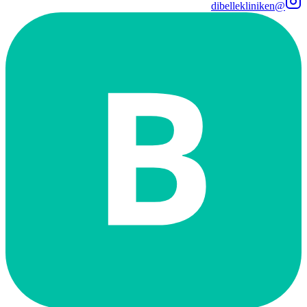
@dibellekliniken
B