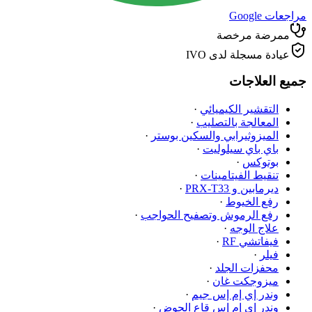
مراجعات Google
ممرضة مرخصة
عيادة مسجلة لدى IVO
جميع العلاجات
التقشير الكيميائي
·
المعالجة بالتصليب
·
الميزوثيرابي والسكين بوستر
·
باي باي سيلوليت
·
بوتوكس
·
تنقيط الفيتامينات
·
ديرمابين و PRX-T33
·
رفع الخيوط
·
رفع الرموش وتصفيح الحواجب
·
علاج الوجه
·
فيفاتشي RF
·
فيلر
·
محفزات الجلد
·
ميزوجكت غان
·
وندر إي إم إس جيم
·
وندر إي إم إس قاع الحوض
·