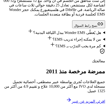
إلى ست مناطق من الجسم في آن واحد. مع 12 مستشعرًا و52 000
انقباضة لكل مستشعر، تعادل 25 دقيقة حوالي ثلاث ساعات في
صالة الرياضة. في Dibélle في هلسينغبورغ يمكنك حجز Wonder
EMS كجلسة فردية أو بطاقة متعددة الجلسات.
نسخ رابط السؤال
هل يُغطّى Wonder EMS ببدل اللياقة البدنية؟
من لا يمكنه إجراء تدريب EMS؟
كم مرة يجب التدرّب بـ EMS؟
معالجتك
ممرضة مرخصة منذ 2011
جميع العلاجات تُجرى بواسطة عبير مصطفى، أخصائية تجميل
مسجلة لدى IVO مع أكثر من 10,000 علاج و تقييم 4.9 من أكثر من
1325 عميل.
اقرئي المزيد عن عبير