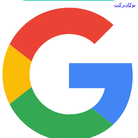
بوكاديركت