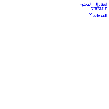
انتقل إلى المحتوى
DIBÉLLE
العلاجات
استشارة ومتابعة
بوتوكس
فيلر
محفزات الجلد
الميزوثيرابي والسكين بوستر
PRP / PRF
رفع الخيوط
المعالجة بالتصليب
ديرمابين و PRX-T33
فيفاتشي RF
التقشير الكيميائي
ميزوجكت غان
تنقيط الفيتامينات