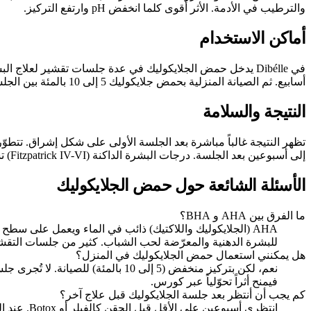
والترطيب في الأدمة. الأثر أقوى كلما انخفض pH وارتفع التركيز.
أماكن الاستخدام
أسابيع. ثم الصيانة المنزلية بحمض جلايكوليك 5 إلى 10 بالمئة بين الجلسات.
النتيجة والسلامة
إلى أسبوعين بعد الجلسة. درجات البشرة الداكنة (Fitzpatrick IV-VI) تستلزم حذراً بسبب خطر فرط التصبّغ بعد الالتهاب (PIH).
الأسئلة الشائعة حول حمض الجلايكوليك
ما الفرق بين AHA و BHA؟
للبشرة الدهنية والمعرّضة لحب الشباب. كثير من جلسات التقشير
هل يمكنني استعمال حمض الجلايكوليك في المنزل؟
فيمنح أثراً تحوّلياً عبر كورس.
كم يجب أن أنتظر بعد جلسة الجلايكوليك قبل علاج آخر؟
انتظري أسبوعين على الأقل قبل الحقن كالفيلر أو Botox. عند التقشير الأعمق يُنصح بـ 4 أسابيع. أما جلسات تستلزم حاجزاً جلدياً مثالياً مثل Profhilo أو Sculptra فينبغي الانتظار حتى زوال التقشّر تماماً.