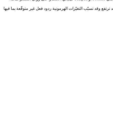
ه لأن نفاذية الجلد ترتفع وقد تسبّب التغيّرات الهرمونية ردود فعل غير متوقّعة بما فيها