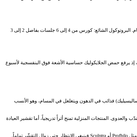
في Dibélle يدخل حمض الجلايكوليك في عدة جلسات تقشير لعلاج البشرة الباهتة والخطوط الدقيقة وآثار حب الشباب التصبّغية وتوسّع المسام. البروتوكول الشائع: كورس من 4 إلى 6 جلسات بفاصل 2 إلى 3
طوّر التحسينات البنيوية على مدى 6 إلى 8 أسابيع. الواقي الشمسي إلزامي، إذ يرفع حمض الجلايكوليك حساسية الأشعة فوق البنفسجية لأسبوع
يكوليك واللاكتيك) ذائب في الماء ويعمل على سطح البشرة. الأنسب للبشرة الجافة أو المتضرّرة من الشمس. أما BHA (الساليسيليك) فذائب في الدهون ويتغلغل في المسام، وهو الأنسب
ى 70 بالمئة في المنزل، فالخطر يشمل الحروق والتندّب والعدوى. المنتجات المنزلية تمنح أثراً تدريجياً، أما تقشير العيادة