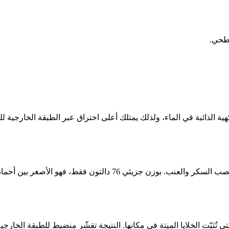
Alpha Hydroxy) أصغر الأحماض الفاكهية الذائبة في الماء، ولذلك يمتلك أعلى اختراق عبر الطبق
ك حمض الجلايكوليك روابط الخلايا القرنية (Corneodesmosomes) التي تُثبّت الخلايا الميتة في مكانها. النتيجة ت