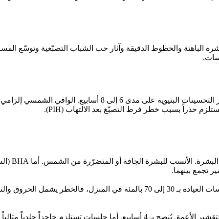
تظهر النتيجة غالباً مباشرة بعد الجلسة الأولى على شكل إشراق. تت
AHA (الجلا
 تجمع بينهما.
نعم، لكن بتركيز منخفض (5 إلى 10 بالمئة) للصيانة. لا تُجرى جلسات العيادة بـ 30 إل