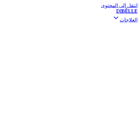
انتقل إلى المحتوى
DIBÉLLE
العلاجات
استشارة ومتابعة
بوتوكس
فيلر
محفزات الجلد
الميزوثيرابي والسكين بوستر
PRP / PRF
رفع الخيوط
المعالجة بالتصليب
ديرمابين و PRX-T33
فيفاتشي RF
التقشير الكيميائي
ميزوجكت غان
تنقيط الفيتامينات