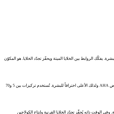
ة الخارجية للبشرة. يفكّك الروابط بين الخلايا الميتة ويحفّز تجدّد الخلايا. هو المكوّن
حمض الجلايكوليك حمض ألفا هيدروكسي (AHA) موجود طبيعياً في قصب السكر والعنب. بوزن جزيئي 76 دالتون فقط، فهو الأصغر بين أحماض AHA ولذلك الأعلى اختراقاً للبشرة. تُستخدم تركيزات بين 5 و70
قشّر منضبط للطبقة الخارجية. وفي الوقت ذاته يُحفِّز تجدّد الخلايا القرنية وإنتاج الكولاجين