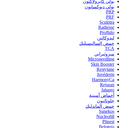
بولي كابرولاكتون
بولي ديوكسانون
PRP
PRF
Sculptra
Radiesse
Profhilo
ليدوكائين
حمض الساليسيليك
TCA
ميزوثيرابي
Microneedling
Skin Booster
Restylane
Juvéderm
HarmonyCa
Rejuran
Jalupro
أحماض أمينية
جلوتاثيون
حمض الماندليك
Sunekos
Nucleofill
Plinest
Belotero