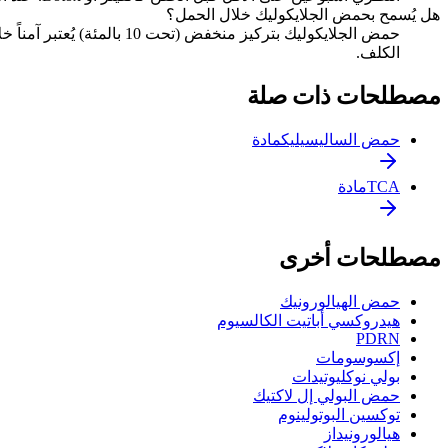
هل يُسمح بحمض الجلايكوليك خلال الحمل؟
حمض الجلايكوليك بتركيز من
الكلف.
مصطلحات ذات صلة
حمض الساليسيليك
مادة
TCA
مادة
مصطلحات أخرى
حمض الهيالورونيك
هيدروكسي أباتيت الكالسيوم
PDRN
إكسوسومات
بولي نوكليوتيدات
حمض البولي إل لاكتيك
توكسين البوتولينوم
هيالورونيداز