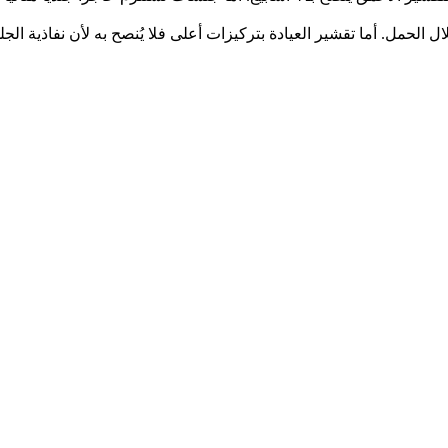
خفض (تحت 10 بالمئة) يُعتبر آمناً خلال الحمل. أما تقشير العيادة بتركيزات أعلى فلا يُنصح ب