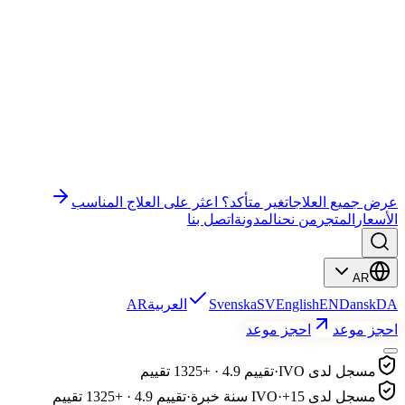
وندر إي إم إس جيم
وندر إي إم إس قاع الحوض
باي باي سيلوليت
التعليم
علاج الوجه
رفع الرموش وتصفيح الحواجب
عرض جميع العلاجات
غير متأكد؟ اعثر على العلاج المناسب
الأسعار
المتجر
من نحن
المدونة
اتصل بنا
AR
DA
Dansk
EN
English
SV
Svenska
العربية
AR
احجز موعد
احجز موعد
مسجل لدى IVO
·
تقييم 4.9 · +1325 تقييم
مسجل لدى IVO
+15 سنة خبرة
·
·
تقييم 4.9 · +1325 تقييم