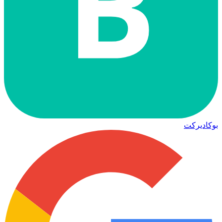
B
بوكاديركت