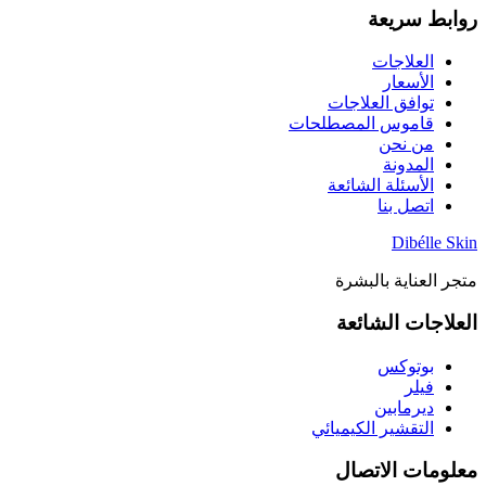
روابط سريعة
العلاجات
الأسعار
توافق العلاجات
قاموس المصطلحات
من نحن
المدونة
الأسئلة الشائعة
اتصل بنا
Dibélle Skin
متجر العناية بالبشرة
العلاجات الشائعة
بوتوكس
فيلر
ديرمابين
التقشير الكيميائي
معلومات الاتصال