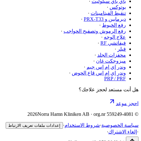
باي باي سيلوليت
·
بوتوكس
·
تنقيط الفيتامينات
·
ديرمابين و PRX-T33
·
رفع الخيوط
·
رفع الرموش وتصفيح الحواجب
·
علاج الوجه
·
فيفاتشي RF
·
فيلر
·
محفزات الجلد
·
ميزوجكت غان
·
وندر إي إم إس جيم
·
وندر إي إم إس قاع الحوض
·
PRP / PRF
هل أنت مستعد لحجز علاجك؟
احجز موعد
2026
Norra Hamn Kliniken AB · org.nr 559249-4081
©
سياسة الخصوصية
·
شروط الاستخدام
·
إعدادات ملفات تعريف الارتباط
·
إلغاء الاشتراك
·