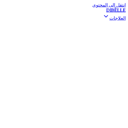
انتقل إلى المحتوى
DIBÉLLE
العلاجات
استشارة ومتابعة
بوتوكس
فيلر
محفزات الجلد
الميزوثيرابي والسكين بوستر
PRP / PRF
رفع الخيوط
المعالجة بالتصليب
ديرمابين و PRX-T33
فيفاتشي RF
التقشير الكيميائي
ميزوجكت غان
تنقيط الفيتامينات