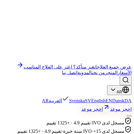
وندر إي إم إس جيم
وندر إي إم إس قاع الحوض
باي باي سيلوليت
التعليم
علاج الوجه
رفع الرموش وتصفيح الحواجب
عرض جميع العلاجات
غير متأكد؟ اعثر على العلاج المناسب
الأسعار
المتجر
من نحن
المدونة
اتصل بنا
AR
DA
Dansk
EN
English
SV
Svenska
العربية
AR
احجز موعد
احجز موعد
مسجل لدى IVO
·
تقييم 4.9 · +1325 تقييم
مسجل لدى IVO
+15 سنة خبرة
·
·
تقييم 4.9 · +1325 تقييم