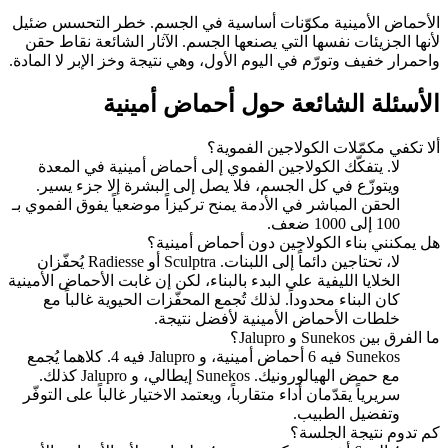
الأحماض الأمينية مكوّنات أساسية في الجسم. خطر التحسس ضئيل
لأنها الجزيئات نفسها التي يصنعها الجسم. الآثار الشائعة نقاط حقن
واحمرار خفيف وتورّم في اليوم الأول، وهي نتيجة وخز الإبر لا المادة.
الأسئلة الشائعة حول أحماض أمينية
ألا تكفي مكمّلات الكولاجين الفموية؟
لا. يتفكّك الكولاجين الفموي إلى أحماض أمينية في المعدة
ويتوزّع في كل الجسم، فلا يصل إلى البشرة إلا جزء يسير.
الحقن المباشر في الأدمة يمنح تركيزاً موضعياً يفوق الفموي بـ
100 إلى 1000 ضعف.
هل يمكنني بناء الكولاجين دون أحماض أمينية؟
لا، تحتاجين دائماً إلى اللبنات. Sculptra أو Radiesse يُحفّزان
الخلايا الليفية على البدء بالبناء، لكن إن غابت الأحماض الأمينية
كان البناء محدوداً. لذلك تُجمع المحفّزات الحيوية غالباً مع
خلطات الأحماض الأمينية لأفضل نتيجة.
ما الفرق بين Sunekos و Jalupro؟
Sunekos فيه 6 أحماض أمينية، و Jalupro فيه 4. كلاهما يُجمع
مع حمض الهيالورونيك. Sunekos إيطالي، و Jalupro كذلك.
سريرياً يقدّمان أداء متقارباً، ويعتمد الاختيار غالباً على التوفّر
وتفضيل الطبيب.
كم تدوم نتيجة الجلسة؟