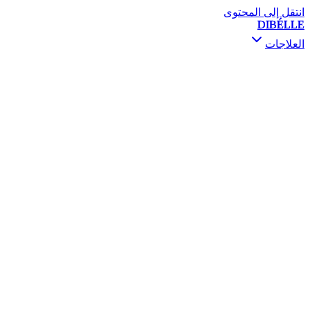
انتقل إلى المحتوى
DIBÉLLE
العلاجات
استشارة ومتابعة
بوتوكس
فيلر
محفزات الجلد
الميزوثيرابي والسكين بوستر
PRP / PRF
رفع الخيوط
المعالجة بالتصليب
ديرمابين و PRX-T33
فيفاتشي RF
التقشير الكيميائي
ميزوجكت غان
تنقيط الفيتامينات