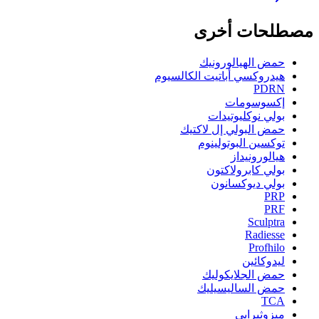
مصطلحات أخرى
حمض الهيالورونيك
هيدروكسي أباتيت الكالسيوم
PDRN
إكسوسومات
بولي نوكليوتيدات
حمض البولي إل لاكتيك
توكسين البوتولينوم
هيالورونيداز
بولي كابرولاكتون
بولي ديوكسانون
PRP
PRF
Sculptra
Radiesse
Profhilo
ليدوكائين
حمض الجلايكوليك
حمض الساليسيليك
TCA
ميزوثيرابي