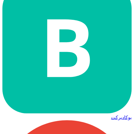
B
بوكاديركت