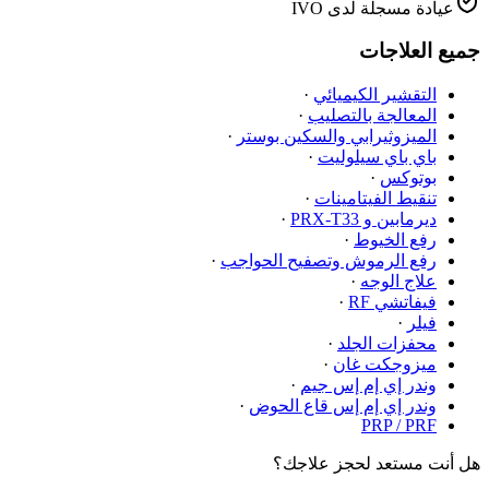
عيادة مسجلة لدى IVO
جميع العلاجات
التقشير الكيميائي
·
المعالجة بالتصليب
·
الميزوثيرابي والسكين بوستر
·
باي باي سيلوليت
·
بوتوكس
·
تنقيط الفيتامينات
·
ديرمابين و PRX-T33
·
رفع الخيوط
·
رفع الرموش وتصفيح الحواجب
·
علاج الوجه
·
فيفاتشي RF
·
فيلر
·
محفزات الجلد
·
ميزوجكت غان
·
وندر إي إم إس جيم
·
وندر إي إم إس قاع الحوض
·
PRP / PRF
هل أنت مستعد لحجز علاجك؟