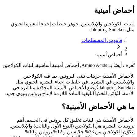
أحماض
أمينية
لبنات الكولاجين والإيلاستين. جوهر خلطات إحياء البشرة الحيوي
مثل Sunekos و Jalupro.
قاموس المصطلحات
أحماض أمينية
تُعرف أيضًا بـ:
Amino Acids, أحماض أمينية أساسية, لبنات الكولاجين
الأحماض الأمينية جزيئات تبني البروتين، بما فيه الكولاجين
والإيلاستين في البشرة. في خلطات إحياء البشرة الحيوي مثل
Sunekos و Jalupro تُوضع الأحماض الأمينية المحدّدة مباشرة في
الأدمة، لتُؤمّن للخلايا الليفية المادة اللازمة لإنتاج بروتين بنيوي جديد.
ما هي الأحماض الأمينية؟
الأحماض الأمينية هي لبنات تخليق كل بروتين في الجسم. أهم
بروتينات البشرة هي الكولاجين (النوع الأول والثالث) والإيلاستين.
يتكوّن الكولاجين من 33% جلايسين و 12% برولين و 10%