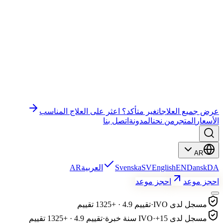
وندر إي إم إس جيم
وندر إي إم إس قاع الحوض
باي باي سيلوليت
التعليم
علاج الوجه
رفع الرموش وتصفيح الحواجب
عرض جميع العلاجات
غير متأكد؟ اعثر على العلاج المناسب
الأسعار
المتجر
من نحن
المدونة
اتصل بنا
AR
DA
Dansk
EN
English
SV
Svenska
العربية
AR
احجز موعد
احجز موعد
مسجل لدى IVO
·
تقييم 4.9 · +1325 تقييم
مسجل لدى IVO
+15 سنة خبرة
·
·
تقييم 4.9 · +1325 تقييم