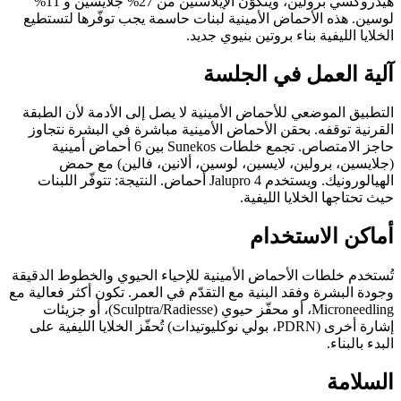
هيدروكسي برولين، ويتكوّن الإيلاستين من 27% جلايسين و 11%
لوسين. هذه الأحماض الأمينية لبنات حاسمة يجب توفّرها لتستطيع
الخلايا الليفية بناء بروتين بنيوي جديد.
آلية العمل في الجلسة
التطبيق الموضعي للأحماض الأمينية لا يصل إلى الأدمة لأن الطبقة
القرنية توقفه. بحقن الأحماض الأمينية مباشرة في البشرة نتجاوز
حاجز الامتصاص. تجمع خلطات Sunekos بين 6 أحماض أمينية
(جلايسين، برولين، لايسين، لوسين، ألانين، فالين) مع حمض
الهيالورونيك. ويستخدم Jalupro 4 أحماض. النتيجة: تتوفّر اللبنات
حيث تحتاجها الخلايا الليفية.
أماكن الاستخدام
تُستخدم خلطات الأحماض الأمينية للإحياء الحيوي والخطوط الدقيقة
وجودة البشرة وفقد البنية مع التقدّم في العمر. تكون أكثر فعالية مع
Microneedling، أو محفّز حيوي (Sculptra/Radiesse)، أو جزيئات
إشارة أخرى (PDRN، بولي نوكليوتيدات) تُحفّز الخلايا الليفية على
البدء بالبناء.
السلامة