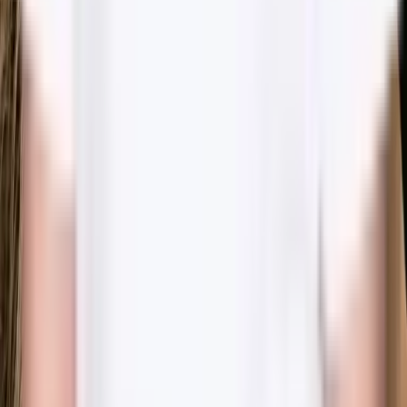
@dibellekliniken
B