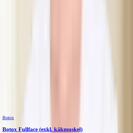
Hur länge håller Botox i kakmuskeln?
Påverkar behandlingen min förmåga att tugga?
Ger Botox i kakmuskeln ett smalare ansikte?
Vad kostar Botox i kakmuskeln hos Dibélle?
Har du frågor om denna behandling?
Fråga oss
Behandlingsguide
Vill du kombinera flera behandlingar? Se vilka som kan kombineras
Relaterade behandlingar
Botox
Botox Fullface (exkl. käkmuskel)