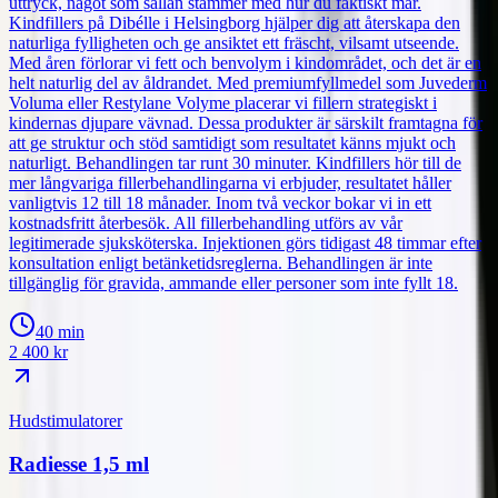
uttryck, något som sällan stämmer med hur du faktiskt mår.
Kindfillers på Dibélle i Helsingborg hjälper dig att återskapa den
naturliga fylligheten och ge ansiktet ett fräscht, vilsamt utseende.
Med åren förlorar vi fett och benvolym i kindområdet, och det är en
helt naturlig del av åldrandet. Med premiumfyllmedel som Juvederm
Voluma eller Restylane Volyme placerar vi fillern strategiskt i
kindernas djupare vävnad. Dessa produkter är särskilt framtagna för
att ge struktur och stöd samtidigt som resultatet känns mjukt och
naturligt. Behandlingen tar runt 30 minuter. Kindfillers hör till de
mer långvariga fillerbehandlingarna vi erbjuder, resultatet håller
vanligtvis 12 till 18 månader. Inom två veckor bokar vi in ett
kostnadsfritt återbesök. All fillerbehandling utförs av vår
legitimerade sjuksköterska. Injektionen görs tidigast 48 timmar efter
konsultation enligt betänketidsreglerna. Behandlingen är inte
tillgänglig för gravida, ammande eller personer som inte fyllt 18.
40 min
2 400
kr
Hudstimulatorer
Radiesse 1,5 ml