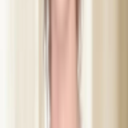
medicin och fler än 10 000 utförda behandlingar i Helsingborg.
IVO-registrerad
Läs mer om Abir
Vad kunderna säger
“
Bästa bibbi 🙏❤️ Tack för gör mina ögon fina igen 👀
och underbar behandling med professionell ärligt Mia
👍💐😍​
”
Phichayapak N.
“
Thank you so much sweet bibbi for helping me with
the tension in my head thanks to botox!! I slept sooooo
well last night. You are the best/ jenny
”
Jal AL