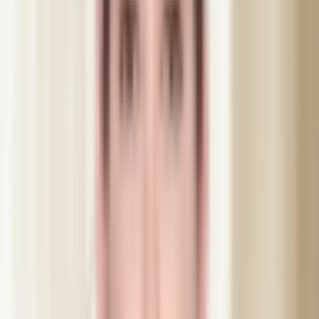
En bonus som många uppskattar: när käkmuskeln minskar i omfång
efter behandlingen blir ansiktet naturligt smalare och mer V-format.
Det är en estetisk sidoeffekt som gör att botox i käkmuskeln är
populärt även bland dem som inte gnisslar tänder. I stora delar av
Asien är det här en av de mest efterfrågade behandlingarna, just för
den förskönande kontureffekten.
Effekten kommer gradvis och når full styrka inom 7 till 10 dagar.
Hållbarheten ligger på 3 till 6 månader, och resultatet tenderar att bli
bättre och längre för varje gång.
Behandlingen utförs alltid av legitimerad sjuksköterska. En
uppföljning ingår utan kostnad inom 2 till 3 veckor. Vi
rekommenderar inte behandlingen för gravida eller ammande.
Behandlingen utförs på Dibélle, Kullagatan 40 i Helsingborg. Bibbi
har injicerat käkmuskel sedan 2011.
Gravida och ammande kan inte behandlas. Meddela eventuella
sjukdomar eller mediciner innan bokning. Enligt gällande regler
behandlar vi först 48 timmar efter konsultation. Samma
behandlingstyp kan upprepas inom sex månader utan ny betänketid.
Läs vår kompletta guide