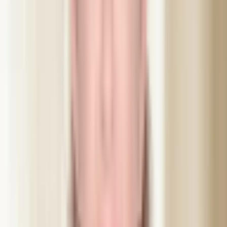
Aktiva substanser
Botulinumtoxin
Substans
Använda produkter
Botulinumtoxin typ A
FDA-godkänd neurotoxin som tillfälligt avslappnar musklerna för
att reducera rynkor
Allergan (Botox®)
Världens mest använda och beforskade botulinumtoxin sedan 2002
Galderma (Azzalure®)