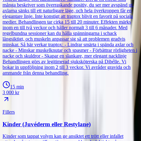
många beskriver som överraskande positiv, du ser mer avspänd ut,
axlarna sänks till ett naturligare läge, och hela överkroppen får en
elegantare linje. Inte konstigt att traptox blivit en favorit på sociala
medier. Behandlingen tar cirka 15 till 20 minuter. Effekten märks
inom en till två veckor och håller normalt 3 till 6 månader. Med
regelbundna sessioner kan du hålla spänningarna i schack
långsiktigt, och muskeln anpassar sig så att problemen gradvis
minskar. Så här verkar traptox: - Lindrar smärta i spända axlar och
nacke - Minskar muskelknutar och spasmer - Förbättrar rörligheten i
nacke och skuldror - Skapar en slankare, mer elegant nacklinje
Behandlingen görs av legitimerad sjuksköterska på Dibélle. Vi
bokar in uppföljning inom 2 till 3 veckor. Vi avråder gravida och
ammande från denna behandling.
15 min
3 000
kr
Fillers
Kinder (Juvéderm eller Restylane)
Kinder som tappat volym kan ge ansiktet ett trött eller infallet