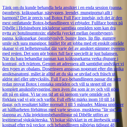
Tänk om du kunde behandla hela ansiktet i en enda session (panna,
ögonbryn, kråksparkar, näsryggen, leendet, mungiporna) allt i
harmoni? Det är precis vad Botox Full Face innebär, och det är den
mest omfattande Botox-behandlingen vi erbjuder. Fullface botox på
Dibélle i Helsingborg inkluderar samtliga områden som kan dra
nytta av botulinumtoxin: glabella (vecket mellan ögonbrynen),
panna, kråksparkar, ögonbrynslyft, bunny lines, lip flip, gummy
smile och sura mungipor. Istället för att jobba med ett enskilt område
skapar vi ett helhetsresultat där varje del av ansiktet stämmer överens
med resten. Det som gör botox full face speciellt är just balansen.
När du bara behandlar pannan kan kråksparkarna verka djupare i
kontrast, och tvärtom. Genom att adressera allt samtidigt undviker vi
den typen av obalans. Doseringen anpassas noggrant efter din unika
ansiktsanatomi, målet är alltid att du ska se utvilad och fräsch ut,
aldrig stel eller uttryckslös. Full Face-behandlingen passar dig som
redan provat Botox i enstaka områden och vill ta steget till en
komplett ansiktsföryngring, men även dig som är ny och vill göra
allt på en gång. Vi tar oss tid att gå igenom varje område och
förklara vad vi gör och varför. Full effekt märks inom 10 till 14
dagar, och resultatet håller normalt 3 till 5 månader. Många upplever
att hållbarheten förbättras med varje session, musklerna "lär sig" att
slappna av. Alla injektionsbehandlingar på Dibélle utförs av
legitimerad sjuksköterska. Vi bokar självklart in ett återbesök utan
kostnad efter två veckor, och behandlingen påbörjas tidigast 48