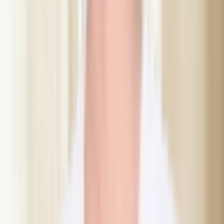
“
Fantastiskt bemötande, utförlig information om den
aktuella och andra behandlingar som skulle kunna
passa mig. Kändes väldigt tryggt och ser med spänning
fram emot resultatet av microoneedling med prf.
”
Annie S.
Vanliga frågor
Vad är Botox i kakmuskeln?
Botox i kakmuskeln (masseter) är en behandling som minskar
överaktivitet i tuggmuskeln. Det hjälper mot tandgnissling,
käksmärta och spänningshuvudvärk, och kan ge ett smalare
ansiktsuttryck. På Dibélle i Helsingborg utförs behandlingen av
legitimerad sjuksköterska.
Hur hjälper Botox mot tandgnissling?