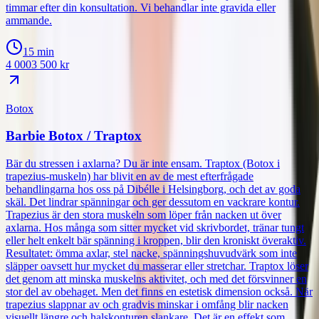
timmar efter din konsultation. Vi behandlar inte gravida eller
ammande.
15 min
4 000
3 500
kr
Botox
Barbie Botox / Traptox
Bär du stressen i axlarna? Du är inte ensam. Traptox (Botox i
trapezius-muskeln) har blivit en av de mest efterfrågade
behandlingarna hos oss på Dibélle i Helsingborg, och det av goda
skäl. Det lindrar spänningar och ger dessutom en vackrare kontur.
Trapezius är den stora muskeln som löper från nacken ut över
axlarna. Hos många som sitter mycket vid skrivbordet, tränar tungt
eller helt enkelt bär spänning i kroppen, blir den kroniskt överaktiv.
Resultatet: ömma axlar, stel nacke, spänningshuvudvärk som inte
släpper oavsett hur mycket du masserar eller stretchar. Traptox löser
det genom att minska muskelns aktivitet, och med det försvinner en
stor del av obehaget. Men det finns en estetisk dimension också. När
trapezius slappnar av och gradvis minskar i omfång blir nacken
visuellt längre och halskonturen slankare. Det är en effekt som