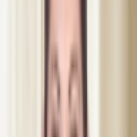
2 500
kr
Inkl. moms
Boka denna behandling
Nästa tid
fredag 15:30
Eller boka en gratis konsultation
15 min, kostnadsfri, ingen
förpliktelse
Om behandlingen
Botox i käkmuskeln har visat sig vara en av de mest effektiva
metoderna för att bryta det mönstret. På Dibélle i Helsingborg
injicerar vår sjuksköterska en liten mängd botulinumtoxin direkt i
tuggmuskeln (masseter), vilket får den att slappna av och minska i
aktivitet. Tandgnissling botox ger lindring både från smärtan och
från de skador som pressningen orsakar.
Många upplever att de redan efter första behandlingen sover bättre,
vaknar utan huvudvärk och att den ständiga spänningen i käken
äntligen släpper. Det är en behandling som ofta förbättrar
livskvaliteten mer än man trodde var möjligt.