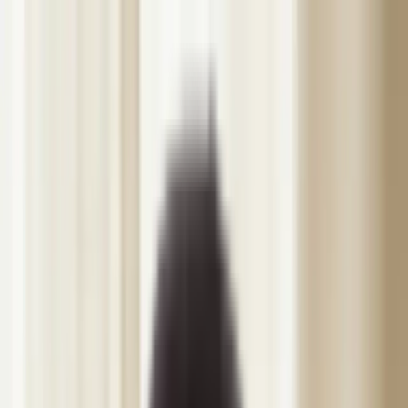
Hoppa till innehåll
DIBÉLLE
Behandlingar
Konsultation & Återbesök
Botox
Fillers
Hudstimulatorer
Mesoterapi & Skinbooster
PRP / PRF
Trådlyft
Sklerosering
Dermapen & PRX-T33
Vivace RF
Kemisk Peeling
MesojectGun
Vitamindropp