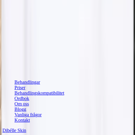
Håll dig uppdaterad
Få tips om behandlingar och hudvård direkt i din inkorg.
Din e-postadress
Prenumerera
Jag godkänner att Dibélle behandlar min e-postadress för att
skicka nyhetsbrevet, enligt vår
integritetspolicy
.
Snabblänkar
Behandlingar
Priser
Behandlingskompatibilitet
Ordbok
Om oss
Blogg
Vanliga frågor
Kontakt
Dibélle Skin