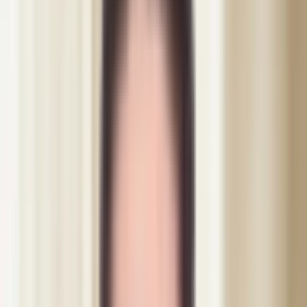
Alla behandlingar
Botox
Bruxism Botox - Käkmuskel & Käklinje
Botox
·
Helsingborg
Bruxism Botox - Käkmuskel & Käklinje
Vaknar du med ont i käken? Huvudvärk som inte vill släppa?
Tandgnissling, eller bruxism som det kallas medicinskt, drabbar fler
än de flesta tror. Nattlig tandpressning sliter på tänderna, ger kronisk
spänning i käklederna och kan störa sömnen rejält. Längre fram
riskerar emaljen att skadas permanent.
Medicinskt granskad · leg. sjuksköterska
Behandlingstid
20 min
Pris