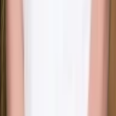
Google-recensioner
Legitimerad sjuksköterska
IVO-registrerad verksamhet
Alla behandlingar
Ansiktsbehandling
·
Botox
·
Bye Bye Cellulite
·
Dermapen & PRX-T33
·
Fillers
·
Hudstimulatorer
·
Kemisk Peeling
·
Lash Lift & Brow Lamination
·
MesojectGun
·
Mesoterapi & Skinbooster
·
PRP / PRF
·
Sklerosering
·
Trådlyft
·
Vitamindropp
·
Vivace RF
·
Wonder EMS Bäckenbotten
·