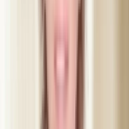
Europeiskt alternativ med snabb effekt och naturligt resultat
Före, under, efter
Så går behandlingen till
24 h innan
Förberedelse
Undvik alkohol och blodförtunnande som Ipren och Aspirin
det senaste dygnet. Kom osminkad till besöket — det går
snabbare när vi inte behöver rengöra först.
Direkt efter
De första timmarna
Träna inte och sov gärna upprätt första natten. Undvik att
gnugga eller massera området. Lätt rodnad eller svullnad är
normalt och försvinner inom timmar till ett dygn.