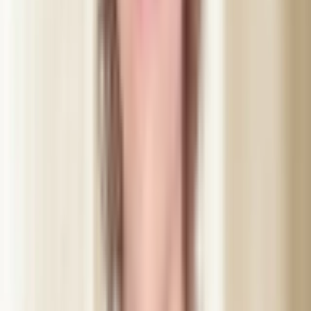
48 h efter
Hud och rutiner
Undvik bastu, solarium och tunga ansiktsbehandlingar i två
dygn. Vänta med smink direkt på behandlingsområdet samma
dag. I övrigt kan du återgå till din vardag som vanligt.
2 veckor
Kostnadsfri efterkontroll
Vi bokar alltid en uppföljning utan extra kostnad. Då går Abir
igenom resultatet med dig och kan justera vid behov.
Resultat varierar från person till person — Abir går igenom just ditt
resultat och eventuell justering på plats. Behandling sker tidigast 48
timmar efter konsultation enligt lagstadgad betänketid.
Abir Mustafa, leg. sjuksköterska
Grundare av Dibélle. Legitimerad sjuksköterska och IVO-
registrerad estetiker med över 15 års erfarenhet inom estetisk