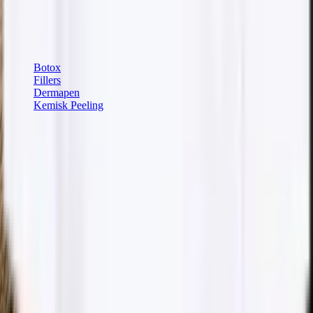
Vår hudvårdsbutik
Populära behandlingar
Botox
Fillers
Dermapen
Kemisk Peeling
Kontaktinformation
Kullagatan 40
252 20
Helsingborg
Kontakta oss
info@dibelle.se
Öppettider
Måndag - Fredag: 09:30 - 18:00
Lördag: 11:00 - 15:00
Söndag:
Stängt
Följ oss