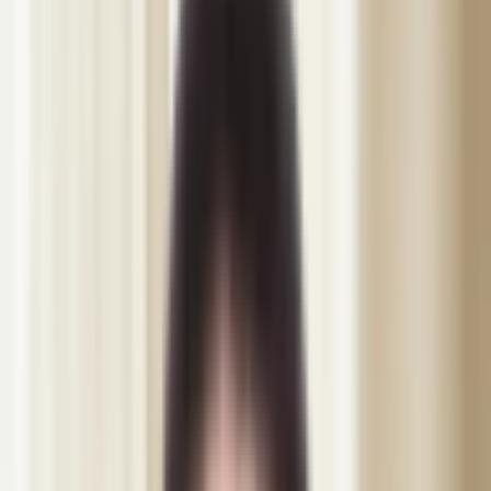
Wonder EMS Gym
Wonder EMS Bäckenbotten
Bye Bye Cellulite
Utbildning
Ansiktsbehandling
Lash Lift & Brow Lamination
Visa alla behandlingar
Osäker? Hitta rätt behandling
Priser
Webbshop
Om oss
Blogg
Kontakt
SV
Svenska
SV
English
EN
Dansk
DA
العربية
AR
Boka tid
Boka tid
IVO-registrerad
·
4.9 betyg · 1325+ omdömen
IVO-registrerad
·
15+ års erfarenhet
·
4.9 betyg · 1325+ omdömen