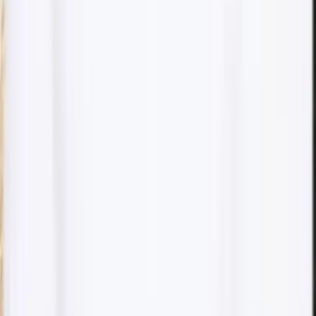
Galderma
IBSA Profhilo-certifierad
4.9 ★ Bokadirekt
5 ★ Google
15+ års erfarenhet
Bruxism Botox - Käkmuskel & Käklinje
Boka denna behandling
Bruxism Botox - Käkmuskel & Käklinje
2 500 kr
Boka denna behandling
Bruxism Botox - Käkmuskel & Käklinje
2 500 kr
Boka denna behandling
Nästa tid
fredag 15:30