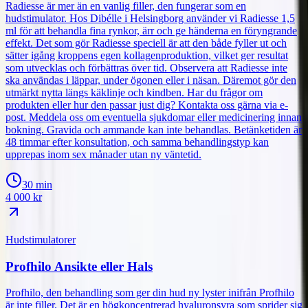
Radiesse är mer än en vanlig filler, den fungerar som en
hudstimulator. Hos Dibélle i Helsingborg använder vi Radiesse 1,5
ml för att behandla fina rynkor, ärr och ge händerna en föryngrande
effekt. Det som gör Radiesse speciell är att den både fyller ut och
sätter igång kroppens egen kollagenproduktion, vilket ger resultat
som utvecklas och förbättras över tid. Observera att Radiesse inte
ska användas i läppar, under ögonen eller i näsan. Däremot gör den
utmärkt nytta längs käklinje och kindben. Har du frågor om
produkten eller hur den passar just dig? Kontakta oss gärna via e-
post. Meddela oss om eventuella sjukdomar eller medicinering innan
bokning. Gravida och ammande kan inte behandlas. Betänketiden är
48 timmar efter konsultation, och samma behandlingstyp kan
upprepas inom sex månader utan ny väntetid.
30 min
4 000
kr
Hudstimulatorer
Profhilo Ansikte eller Hals
Profhilo, den behandling som ger din hud ny lyster inifrån Profhilo
är inte filler. Det är en högkoncentrerad hyaluronsyra som sprider sig