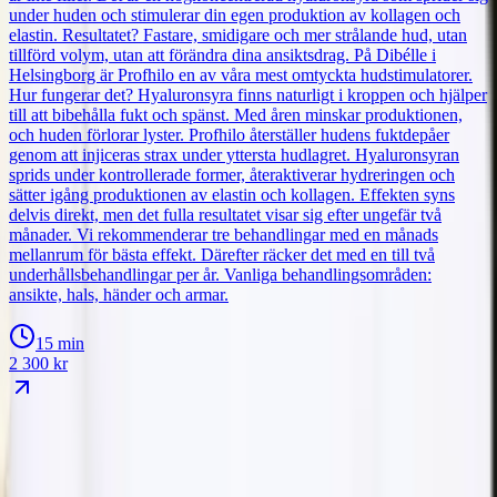
under huden och stimulerar din egen produktion av kollagen och
elastin. Resultatet? Fastare, smidigare och mer strålande hud, utan
tillförd volym, utan att förändra dina ansiktsdrag. På Dibélle i
Helsingborg är Profhilo en av våra mest omtyckta hudstimulatorer.
Hur fungerar det? Hyaluronsyra finns naturligt i kroppen och hjälper
till att bibehålla fukt och spänst. Med åren minskar produktionen,
och huden förlorar lyster. Profhilo återställer hudens fuktdepåer
genom att injiceras strax under yttersta hudlagret. Hyaluronsyran
sprids under kontrollerade former, återaktiverar hydreringen och
sätter igång produktionen av elastin och kollagen. Effekten syns
delvis direkt, men det fulla resultatet visar sig efter ungefär två
månader. Vi rekommenderar tre behandlingar med en månads
mellanrum för bästa effekt. Därefter räcker det med en till två
underhållsbehandlingar per år. Vanliga behandlingsområden:
ansikte, hals, händer och armar.
15 min
2 300
kr
IVO-registrerad
Leg. sjuksköterska
Allergan