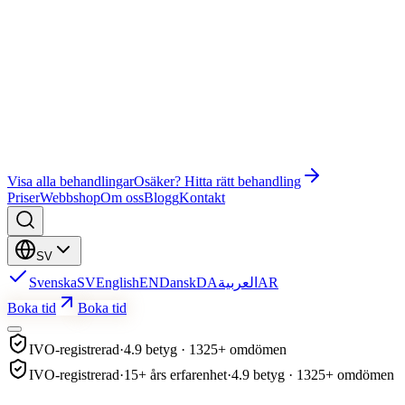
Wonder EMS Gym
Wonder EMS Bäckenbotten
Bye Bye Cellulite
Utbildning
Ansiktsbehandling
Lash Lift & Brow Lamination
Visa alla behandlingar
Osäker? Hitta rätt behandling
Priser
Webbshop
Om oss
Blogg
Kontakt
SV
Svenska
SV
English
EN
Dansk
DA
العربية
AR
Boka tid
Boka tid
IVO-registrerad
·
4.9 betyg · 1325+ omdömen
IVO-registrerad
·
15+ års erfarenhet
·
4.9 betyg · 1325+ omdömen