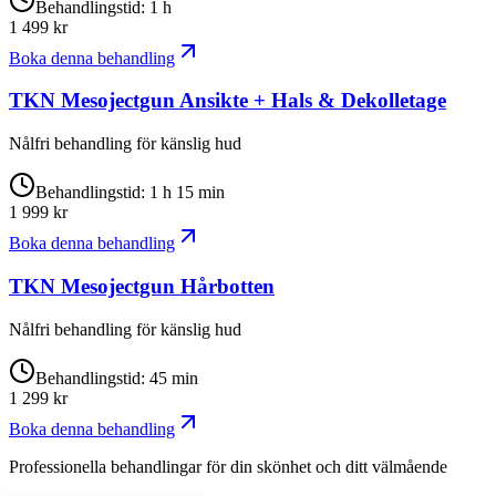
Behandlingstid
:
1 h
1 499
kr
Boka denna behandling
TKN Mesojectgun Ansikte + Hals & Dekolletage
Nålfri behandling för känslig hud
Behandlingstid
:
1 h 15 min
1 999
kr
Boka denna behandling
TKN Mesojectgun Hårbotten
Nålfri behandling för känslig hud
Behandlingstid
:
45 min
1 299
kr
Boka denna behandling
Professionella behandlingar för din skönhet och ditt välmående