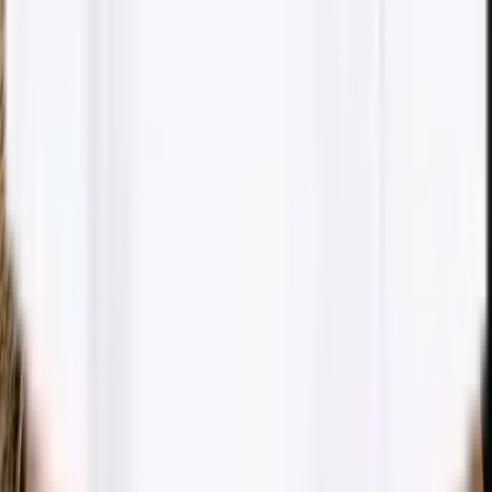
Kullagatan 40
252 20
Helsingborg
Kontakta oss
info@dibelle.se
Öppettider
Måndag - Fredag: 09:30 - 18:00
Lördag: 11:00 - 15:00
Söndag:
Stängt
Följ oss
@dibellekliniken