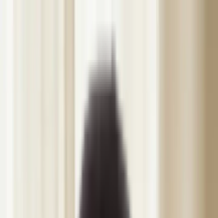
Hoppa till innehåll
DIBÉLLE
Behandlingar
Konsultation & Återbesök
Botox
Fillers
Hudstimulatorer
Mesoterapi & Skinbooster
PRP / PRF
Trådlyft
Sklerosering
Dermapen & PRX-T33
Vivace RF
Kemisk Peeling
MesojectGun
Vitamindropp