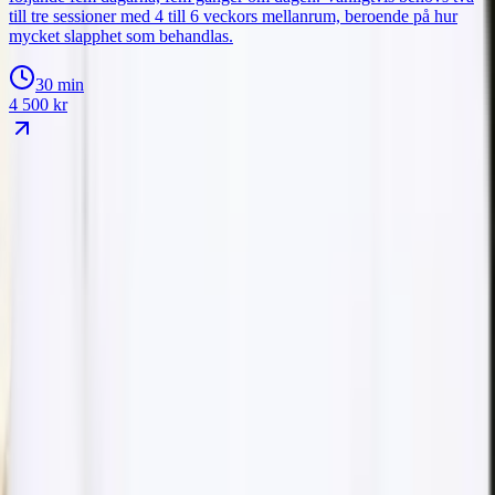
till tre sessioner med 4 till 6 veckors mellanrum, beroende på hur
mycket slapphet som behandlas.
30 min
4 500
kr
IVO-registrerad
Leg. sjuksköterska
Allergan
Galderma
IBSA Profhilo-certifierad
4.9 ★ Bokadirekt
5 ★ Google
15+ års erfarenhet
Botox Fullface + 1 ml Filler (exkl.
käkmuskel)