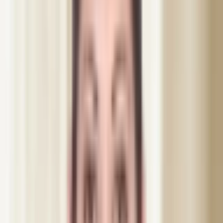
5 800
kr
Inkl. moms
Boka denna behandling
Nästa tid
fredag 17:00
Eller boka en gratis konsultation
15 min, kostnadsfri, ingen
förpliktelse
Om behandlingen
Botox Full Face behandlar hela ansiktet: glabella, panna,
kråksparkar, ögonbrynslyft, bunny lines, lip flip, gummy smile och
mungipor. Den ingående millilitern hyaluronsyrafiller placeras sedan
exakt där du behöver den: läppar, nasolabialveck, kinder eller
käklinje. Botox tar hand om dynamiken och slätar ut rynkor som
uppstår vid mimik, medan fillern bygger volym och kontur.
Tillsammans skapar de ett resultat som varken Botox eller filler kan
åstadkomma var för sig.
Fillerresultatet syns direkt medan Botox når full effekt inom 10 till
14 dagar. Hållbarheten varierar men ökar generellt med regelbundna
behandlingar. Kostnadsfritt återbesök bokas efter 2 veckor. Utförs av