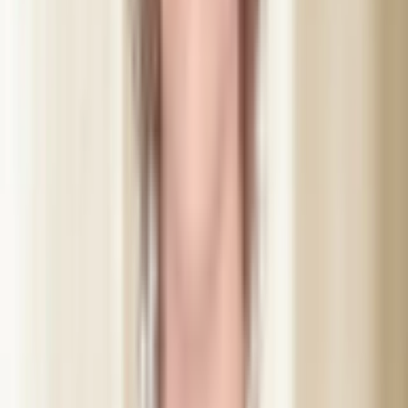
Abir Mustafa, leg. sjuksköterska
Grundare av Dibélle. Legitimerad sjuksköterska och IVO-
registrerad estetiker med över 15 års erfarenhet inom estetisk
medicin och fler än 10 000 utförda behandlingar i Helsingborg.
IVO-registrerad
Läs mer om Abir
Vad kunderna säger
“
Bästa bibbi 🙏❤️ Tack för gör mina ögon fina igen 👀
och underbar behandling med professionell ärligt Mia
👍💐😍​
”
Phichayapak N.
“
Thank you so much sweet bibbi for helping me with
the tension in my head thanks to botox!! I slept sooooo