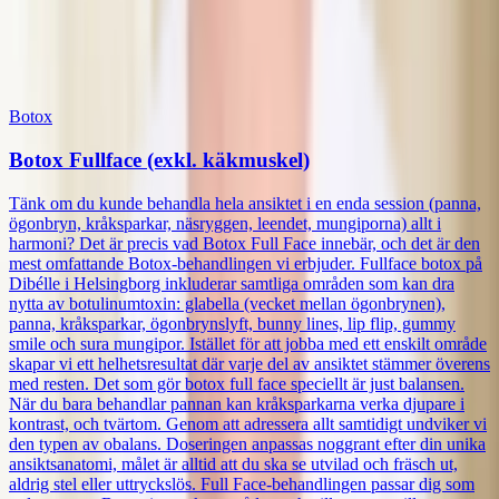
Relaterade behandlingar
Botox
Botox Fullface (exkl. käkmuskel)
Tänk om du kunde behandla hela ansiktet i en enda session (panna,
ögonbryn, kråksparkar, näsryggen, leendet, mungiporna) allt i
harmoni? Det är precis vad Botox Full Face innebär, och det är den
mest omfattande Botox-behandlingen vi erbjuder. Fullface botox på
Dibélle i Helsingborg inkluderar samtliga områden som kan dra
nytta av botulinumtoxin: glabella (vecket mellan ögonbrynen),
panna, kråksparkar, ögonbrynslyft, bunny lines, lip flip, gummy
smile och sura mungipor. Istället för att jobba med ett enskilt område
skapar vi ett helhetsresultat där varje del av ansiktet stämmer överens
med resten. Det som gör botox full face speciellt är just balansen.
När du bara behandlar pannan kan kråksparkarna verka djupare i
kontrast, och tvärtom. Genom att adressera allt samtidigt undviker vi
den typen av obalans. Doseringen anpassas noggrant efter din unika
ansiktsanatomi, målet är alltid att du ska se utvilad och fräsch ut,
aldrig stel eller uttryckslös. Full Face-behandlingen passar dig som