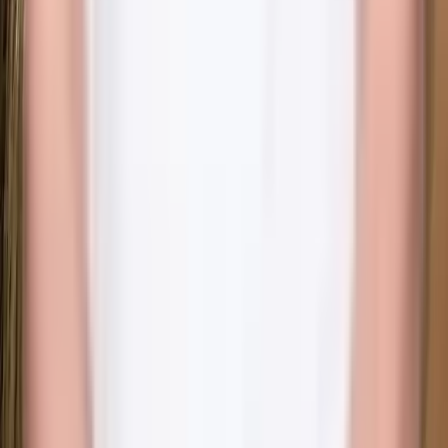
Google-recensioner
Legitimerad sjuksköterska
IVO-registrerad verksamhet
Alla behandlingar
Ansiktsbehandling
·
Botox
·
Bye Bye Cellulite
·