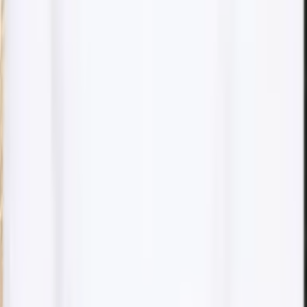
Boka denna behandling
Botox Fullface + 1 ml Filler (exkl. käkmuskel)
5 800 kr
Boka denna behandling
Botox Fullface + 1 ml Filler (exkl. käkmuskel)
5 800 kr
Boka denna behandling
Nästa tid
fredag 17:00
Håll dig uppdaterad
Få tips om behandlingar och hudvård direkt i din inkorg.
Din e-postadress
Prenumerera
Jag godkänner att Dibélle behandlar min e-postadress för att
skicka nyhetsbrevet, enligt vår
integritetspolicy
.