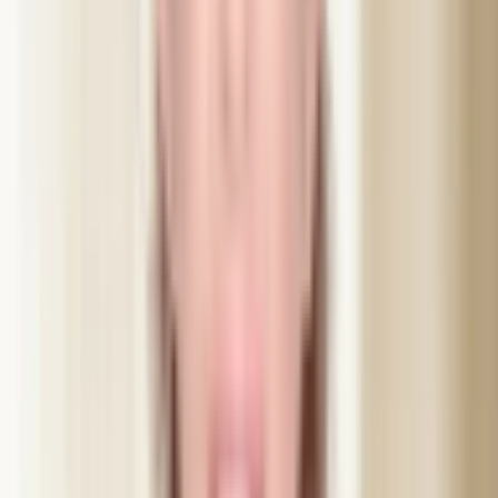
Galderma (Azzalure®)
Europeiskt alternativ med snabb effekt och naturligt resultat
Före, under, efter
Så går behandlingen till
24 h innan
Förberedelse
Undvik alkohol och blodförtunnande som Ipren och Aspirin
det senaste dygnet. Kom osminkad till besöket — det går
snabbare när vi inte behöver rengöra först.
Direkt efter
De första timmarna