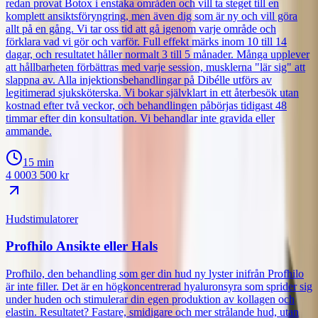
redan provat Botox i enstaka områden och vill ta steget till en
komplett ansiktsföryngring, men även dig som är ny och vill göra
allt på en gång. Vi tar oss tid att gå igenom varje område och
förklara vad vi gör och varför. Full effekt märks inom 10 till 14
dagar, och resultatet håller normalt 3 till 5 månader. Många upplever
att hållbarheten förbättras med varje session, musklerna "lär sig" att
slappna av. Alla injektionsbehandlingar på Dibélle utförs av
legitimerad sjuksköterska. Vi bokar självklart in ett återbesök utan
kostnad efter två veckor, och behandlingen påbörjas tidigast 48
timmar efter din konsultation. Vi behandlar inte gravida eller
ammande.
15 min
4 000
3 500
kr
Hudstimulatorer
Profhilo Ansikte eller Hals
Profhilo, den behandling som ger din hud ny lyster inifrån Profhilo
är inte filler. Det är en högkoncentrerad hyaluronsyra som sprider sig
under huden och stimulerar din egen produktion av kollagen och
elastin. Resultatet? Fastare, smidigare och mer strålande hud, utan