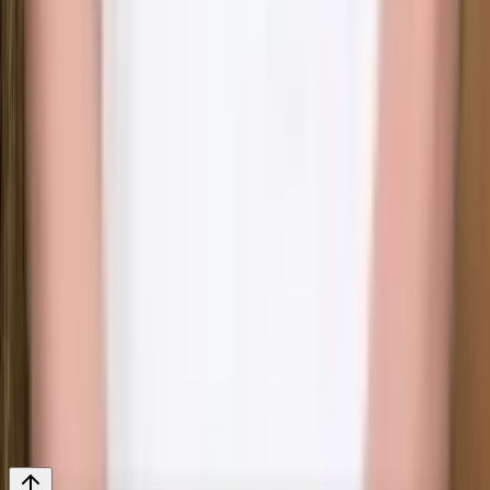
Dermapen & PRX-T33
·
Fillers
·
Hudstimulatorer
·
Kemisk Peeling
·
Lash Lift & Brow Lamination
·
MesojectGun
·
Mesoterapi & Skinbooster
·
PRP / PRF
·
Sklerosering
·
Trådlyft
·
Vitamindropp
·
Vivace RF
·
Wonder EMS Bäckenbotten
·
Wonder EMS Gym
Redo att boka din behandling?
Boka tid
©
2026
Norra Hamn Kliniken AB · org.nr 559249-4081
Integritetspolicy
·
Användarvillkor
·
·
Avsluta
Cookie-inställningar
prenumeration
·
Kullagatan 40, 252 20 Helsingborg