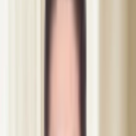
Alla behandlingar
Botox
Botox Fullface + 1 ml Filler (exkl. käkmuskel)
Botox
·
Helsingborg
Botox Fullface + 1 ml Filler (exkl.
käkmuskel)
Varför välja mellan Botox och filler när du kan få bådadera i samma
session? Vårt Full Face-paket med 1 ml premiumfiller är den mest
kompletta ansiktsföryngringen vi erbjuder på Dibélle i Helsingborg,
och ett av våra mest bokade paket.
Medicinskt granskad · leg. sjuksköterska
Behandlingstid
35 min
Pris