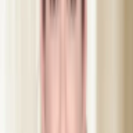
vår legitimerade sjuksköterska. Gravida och ammande avråds.
Enligt gällande regler behandlar vi först 48 timmar efter
konsultation. Samma behandlingstyp kan upprepas inom sex
månader utan ny betänketid.
Läs vår kompletta guide
Använda produkter
Botulinumtoxin typ A
FDA-godkänd neurotoxin som tillfälligt avslappnar musklerna för
att reducera rynkor
Allergan (Botox®)
Världens mest använda och beforskade botulinumtoxin sedan 2002