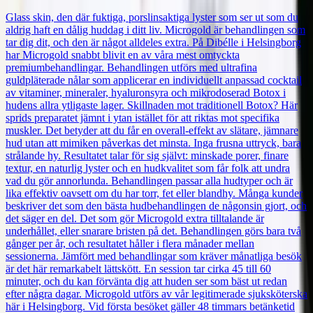
Glass skin, den där fuktiga, porslinsaktiga lyster som ser ut som du
aldrig haft en dålig huddag i ditt liv. Microgold är behandlingen som
tar dig dit, och den är något alldeles extra. På Dibélle i Helsingborg
har Microgold snabbt blivit en av våra mest omtyckta
premiumbehandlingar. Behandlingen utförs med ultrafina
guldpläterade nålar som applicerar en individuellt anpassad cocktail
av vitaminer, mineraler, hyaluronsyra och mikrodoserad Botox i
hudens allra ytligaste lager. Skillnaden mot traditionell Botox? Här
sprids preparatet jämnt i ytan istället för att riktas mot specifika
muskler. Det betyder att du får en overall-effekt av slätare, jämnare
hud utan att mimiken påverkas det minsta. Inga frusna uttryck, bara
strålande hy. Resultatet talar för sig självt: minskade porer, finare
textur, en naturlig lyster och en hudkvalitet som får folk att undra
vad du gör annorlunda. Behandlingen passar alla hudtyper och är
lika effektiv oavsett om du har torr, fet eller blandhy. Många kunder
beskriver det som den bästa hudbehandlingen de någonsin gjort, och
det säger en del. Det som gör Microgold extra tilltalande är
underhållet, eller snarare bristen på det. Behandlingen görs bara två
gånger per år, och resultatet håller i flera månader mellan
sessionerna. Jämfört med behandlingar som kräver månatliga besök
är det här remarkabelt lättskött. En session tar cirka 45 till 60
minuter, och du kan förvänta dig att huden ser som bäst ut redan
efter några dagar. Microgold utförs av vår legitimerade sjuksköterska
här i Helsingborg. Vid första besöket gäller 48 timmars betänketid