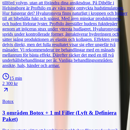
tillförd volym, utan att förändra dina ansiktsdrag. På Dibélle i
Helsingborg är Profhilo en av våra mest omtyckta hudstimulatorer.
Hur fungerar det? Hyaluronsyra finns naturligt i kroppen och hjälper
till att bibehålla fukt och spänst. Med åren minskar produktionen,
och huden förlorar lyster. Profhilo återställer hudens fuktdepåer
genom att injiceras strax under yttersta hudlagret. Hyaluronsyran
sprids under kontrollerade former, återaktiverar hydreringen och
sätter igång produktionen av elastin och kollagen. Effekten syns
delvis direkt, men det fulla resultatet visar sig efter ungefär två
månader. Vi rekommenderar tre behandlingar med en månads
mellanrum för bästa effekt. Därefter räcker det med en till två
underhållsbehandlingar per år. Vanliga behandlingsområden:
ansikte, hals, händer och armar.
15 min
2 300
kr
Botox
3 områden Botox + 1 ml Filler (Lyft & Definiera
Paket)