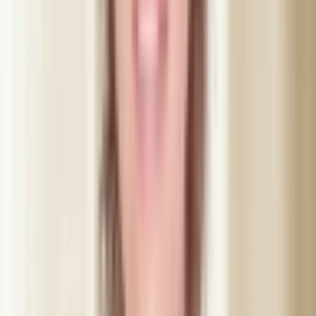
Träna inte och sov gärna upprätt första natten. Undvik att
gnugga eller massera området. Lätt rodnad eller svullnad är
normalt och försvinner inom timmar till ett dygn.
48 h efter
Hud och rutiner
Undvik bastu, solarium och tunga ansiktsbehandlingar i två
dygn. Vänta med smink direkt på behandlingsområdet samma
dag. I övrigt kan du återgå till din vardag som vanligt.
2 veckor
Kostnadsfri efterkontroll
Vi bokar alltid en uppföljning utan extra kostnad. Då går Abir
igenom resultatet med dig och kan justera vid behov.
Resultat varierar från person till person — Abir går igenom just ditt
resultat och eventuell justering på plats. Behandling sker tidigast 48
timmar efter konsultation enligt lagstadgad betänketid.