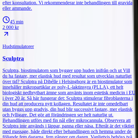
efter konsultation. Vi rekommenderar inte behandlingen till gravida
eller ammande.
45 min
2 000
kr
Hudstimulatorer
Sculptra
Sculptra, biostimulatorn som bygger upp huden inifrån och ut Vill
du ha fastare, mer elastisk hud med resultat som utvecklas naturligt
över tid? Sculptra på Dibélle i Helsingborg är en biostimulator som
innehåller mikropartiklar av poly-L-laktinsyra (PLLA), ett helt
biologiskt nedbrytbart ämne som använts inom estetisk medicin i EU
i över 20 år. Så här fungerar det: Sculptra stimulerar fibroblasterna i
din hud att producera nytt kollagen. Resultatet är inte omedelbart
utan byggs upp gradvis, din hud blir successivt fastare, mer elastisk
och fylligare. Det gör att förändringen ser helt naturlig ut.
Behandlingen utförs med fin nål eller mikrocannula. Observera att
Sculptra inte används i läppar, panna eller näsa. Efteråt är det viktigt
med massage, både direkt efter behandlingen och hemma under de
följande fem dagarna, fem gånger om dagen. Vanligtvis behövs två