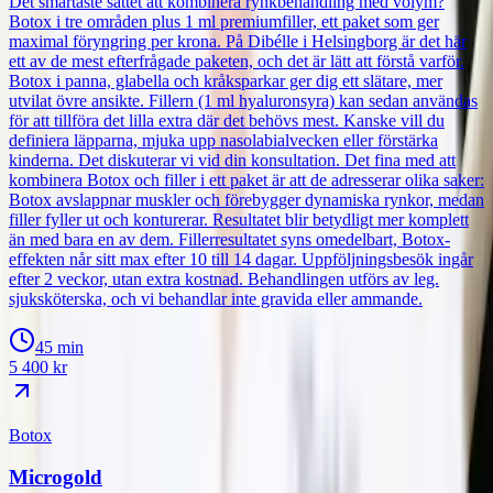
Det smartaste sättet att kombinera rynkbehandling med volym?
Botox i tre områden plus 1 ml premiumfiller, ett paket som ger
maximal föryngring per krona. På Dibélle i Helsingborg är det här
ett av de mest efterfrågade paketen, och det är lätt att förstå varför.
Botox i panna, glabella och kråksparkar ger dig ett slätare, mer
utvilat övre ansikte. Fillern (1 ml hyaluronsyra) kan sedan användas
för att tillföra det lilla extra där det behövs mest. Kanske vill du
definiera läpparna, mjuka upp nasolabialvecken eller förstärka
kinderna. Det diskuterar vi vid din konsultation. Det fina med att
kombinera Botox och filler i ett paket är att de adresserar olika saker:
Botox avslappnar muskler och förebygger dynamiska rynkor, medan
filler fyller ut och konturerar. Resultatet blir betydligt mer komplett
än med bara en av dem. Fillerresultatet syns omedelbart, Botox-
effekten når sitt max efter 10 till 14 dagar. Uppföljningsbesök ingår
efter 2 veckor, utan extra kostnad. Behandlingen utförs av leg.
sjuksköterska, och vi behandlar inte gravida eller ammande.
45 min
5 400
kr
Botox
Microgold