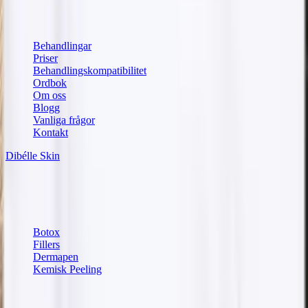
Snabblänkar
Behandlingar
Priser
Behandlingskompatibilitet
Ordbok
Om oss
Blogg
Vanliga frågor
Kontakt
Dibélle Skin
Vår hudvårdsbutik
Populära behandlingar
Botox
Fillers
Dermapen
Kemisk Peeling
Kontaktinformation