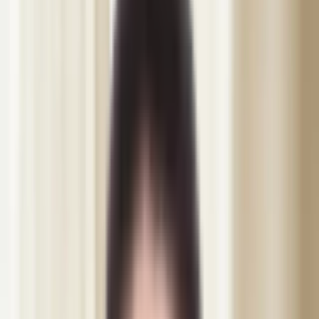
Wonder EMS Gym
Wonder EMS Bäckenbotten
Bye Bye Cellulite
Utbildning
Ansiktsbehandling
Lash Lift & Brow Lamination
Visa alla behandlingar
Osäker? Hitta rätt behandling
Priser
Webbshop
Om oss
Blogg
Kontakt
SV
Svenska
SV
English
EN
Dansk
DA
العربية
AR
Boka tid
Boka tid
IVO-registrerad
·
4.9 betyg · 1325+ omdömen
IVO-registrerad
·
15+ års erfarenhet
·
4.9 betyg · 1325+ omdömen