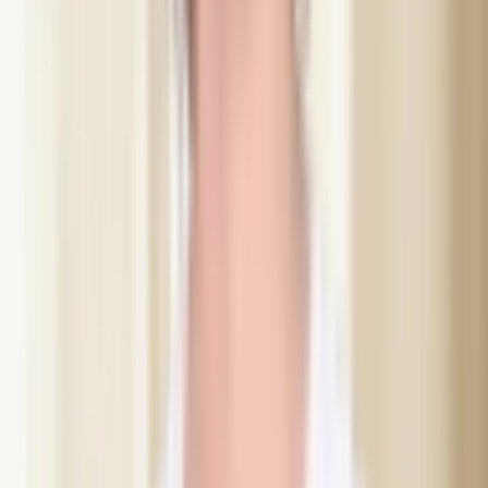
well last night. You are the best/ jenny
”
Jal AL
“
Fantastiskt bemötande, utförlig information om den
aktuella och andra behandlingar som skulle kunna
passa mig. Kändes väldigt tryggt och ser med spänning
fram emot resultatet av microoneedling med prf.
”
Annie S.
Har du frågor om denna behandling?
Fråga oss
Behandlingsguide
Vill du kombinera flera behandlingar? Se vilka som kan kombineras