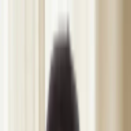
Spring til indhold
DIBÉLLE
Behandlinger
Konsultation & Genbesøg
Botox
Fillers
Hudstimulatorer
Mesoterapi & Skinbooster
PRP / PRF
Trådløft
Sklerosering
Dermapen & PRX-T33
Vivace RF
Kemisk Peeling
MesojectGun
Vitamindrop