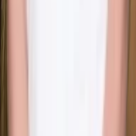
Alle behandlinger
Ansigtsbehandling
·
Botox
·
Bye Bye Cellulite
·
Dermapen & PRX-T33
·
Fillers
·
Hudstimulatorer
·
Kemisk Peeling
·
Lash Lift & Brow Lamination
·
MesojectGun
·
Mesoterapi & Skinbooster
·
PRP / PRF
·
Sklerosering
·
Trådløft
·
Vitamindrop
·
Vivace RF
·
Wonder EMS Bækkenbund
·
Wonder EMS Gym
Klar til at booke din behandling?
Book tid