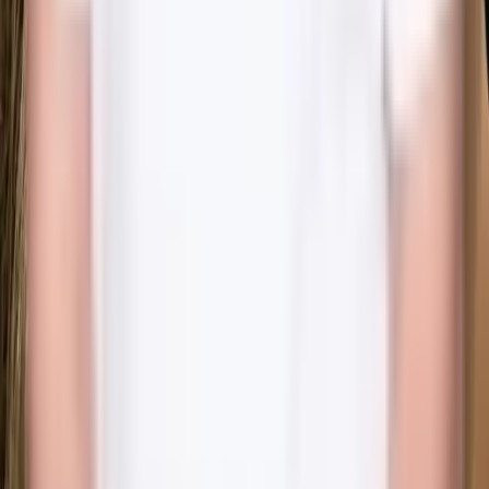
Google-anmeldelser
Autoriseret sygeplejerske
IVO-registreret klinik