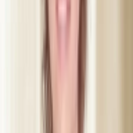
Europæisk alternativ med hurtig virkning og naturligt resultat
Før, under, efter
Sådan forløber behandlingen
24 t før
Forberedelse
Undgå alkohol og blodfortyndende som Ibuprofen og Aspirin
det seneste døgn. Kom uden makeup — det går hurtigere, når
vi ikke skal rense først.
Lige efter
De første timer
Ingen træning, og sov gerne oprejst den første nat. Undgå at
gnide eller massere området. Let rødme eller hævelse er
normalt og forsvinder inden for timer til et døgn.