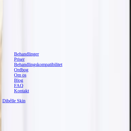
Få tips om behandlinger og hudpleje direkte i din indbakke.
Din e-mailadresse
Abonnér
Jeg accepterer, at Dibélle behandler min e-mailadresse for at
sende nyhedsbrevet, i henhold til vores
privatlivspolitik
.
Hurtige links
Behandlinger
Priser
Behandlingskompatibilitet
Ordbog
Om os
Blog
FAQ
Kontakt
Dibélle Skin
Vores hudplejebutik
Populære behandlinger