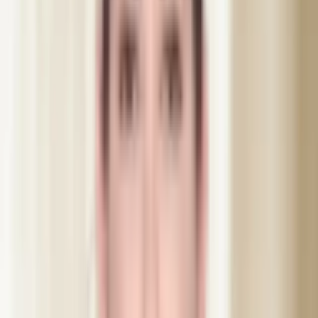
5.800
kr
Inkl. moms
Book denne behandling
Næste tid
fredag 17.00
Eller book en gratis konsultation
15 min, gratis, ingen forpligtelse
Om behandlingen
Botox Full Face behandler hele ansigtet: glabella, pande, kragepoter,
øjenbrynløft, bunny lines, lip flip, gummy smile og mundvige. Den
medfølgende milliliter hyaluronsyrefiller placeres præcis der, du har
brug for det: læber, nasolabialfurer, kinder eller kæbelinje.
Fillerresultatet er synligt med det samme, mens Botox når fuld effekt
inden for 10 til 14 dage. Gratis opfølgning bookes efter 2 uger.
Udføres af autoriseret sygeplejerske. Frarådes under graviditet og
amning.
Ifølge gældende regler behandler vi først 48 timer efter konsultation.
Samme behandlingstype kan gentages inden for seks måneder uden
ny betænkningstid.