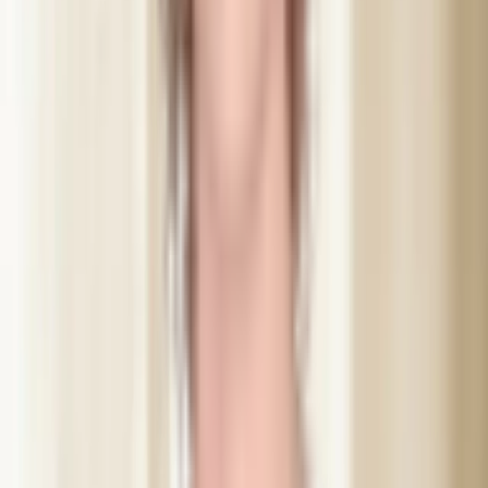
48 t efter
Hud og rutiner
Undgå sauna, solarium og tunge ansigtsbehandlinger i to
dage. Vent med makeup direkte på behandlingsområdet
samme dag. I øvrigt kan du vende tilbage til din hverdag som
normalt.
2 uger
Gratis opfølgning
Vi booker altid en opfølgning uden ekstra omkostning. Abir
gennemgår resultatet med dig og kan justere efter behov.
Resultater varierer fra person til person — Abir gennemgår netop dit
resultat og eventuel justering på stedet. Behandling sker tidligst 48
timer efter konsultation i henhold til den lovpligtige
refleksionsperiode.
Abir Mustafa, aut. sygeplejerske
Grundlægger af Dibélle. Autoriseret sygeplejerske og IVO-
registreret æstetiker med over 15 års erfaring inden for æstetisk