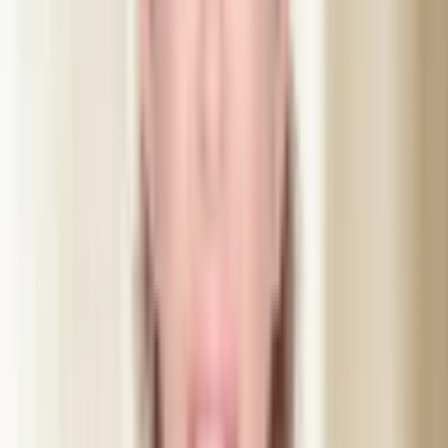
Læs vores komplette guide
Anvendte produkter
Botulinumtoksin type A
FDA-godkendt neurotoksin der midlertidigt afslapper musklerne for
at reducere rynker
Allergan (Botox®)
Verdens mest anvendte og udforskede botulinumtoksin siden 2002
Galderma (Azzalure®)