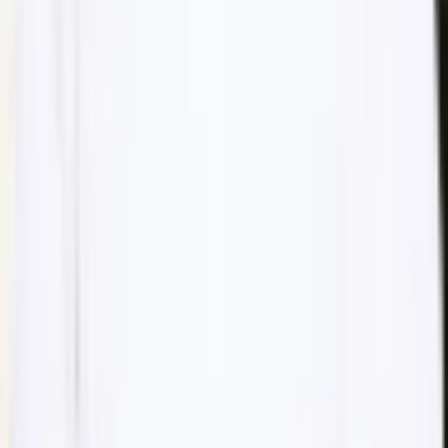
5 ★ Google
15+ års erfaring
Botox Fullface + 1 ml Filler
Book denne behandling
Botox Fullface + 1 ml Filler
5.800 kr
Book denne behandling
Botox Fullface + 1 ml Filler
5.800 kr
Book denne behandling
Næste tid
fredag 17.00
Hold dig opdateret