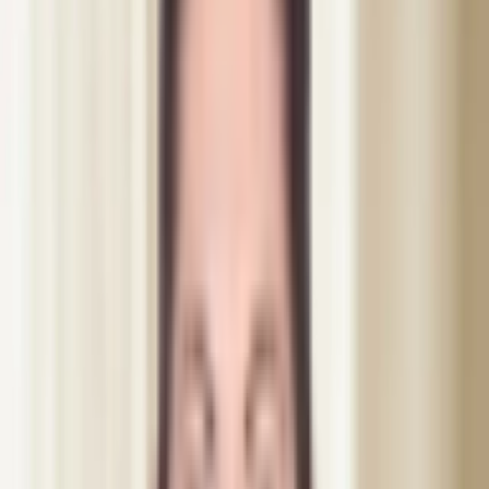
Alle behandlinger
Botox
Botox Fullface + 1 ml Filler
Botox
·
Helsingborg
Botox Fullface + 1 ml Filler
Hvorfor vælge mellem Botox og filler, når du kan få begge dele i
samme session? Vores Full Face-pakke med 1 ml premiumfiller er
den mest komplette ansigtsforyngelse, vi tilbyder hos Dibélle i
Helsingborg.
Medicinsk gennemgået · sygeplejerske
Behandlingstid
35 min
Pris