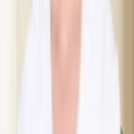
“
Fantastiskt bemötande, utförlig information om den
aktuella och andra behandlingar som skulle kunna
passa mig. Kändes väldigt tryggt och ser med spänning
fram emot resultatet av microoneedling med prf.
”
Annie S.
Har du spørgsmål om denne behandling?
Spørg os
Behandlingsguide
Vil du kombinere flere behandlinger? Se hvilke der kan kombineres
Relaterede behandlinger