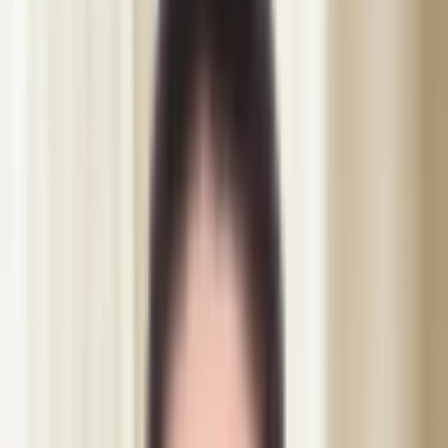
Wonder EMS Gym
Wonder EMS Bækkenbund
Bye Bye Cellulite
Uddannelse
Ansigtsbehandling
Lash Lift & Brow Lamination
Se alle behandlinger
Usikker? Find den rette behandling
Priser
Shop
Om os
Blog
Kontakt
DA
Svenska
SV
English
EN
Dansk
DA
العربية
AR
Book tid
Book tid
IVO-registreret
·
4.9 bedømmelse · 1325+ anmeldelser
IVO-registreret
·
15+ års erfaring
·
4.9 bedømmelse · 1325+
anmeldelser