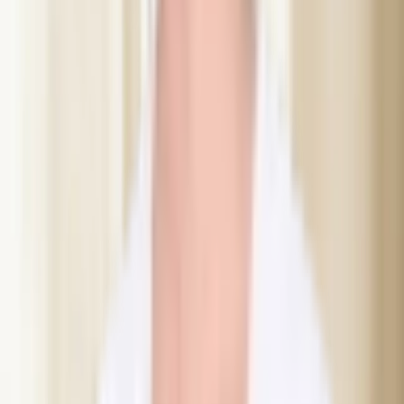
medicin og mere end 10.000 udførte behandlinger i Helsingborg.
IVO-registreret
Læs mere om Abir
Hvad vores kunder siger
“
Bästa bibbi 🙏❤️ Tack för gör mina ögon fina igen 👀
och underbar behandling med professionell ärligt Mia
👍💐😍​
”
Phichayapak N.
“
Thank you so much sweet bibbi for helping me with
the tension in my head thanks to botox!! I slept sooooo
well last night. You are the best/ jenny
”
Jal AL