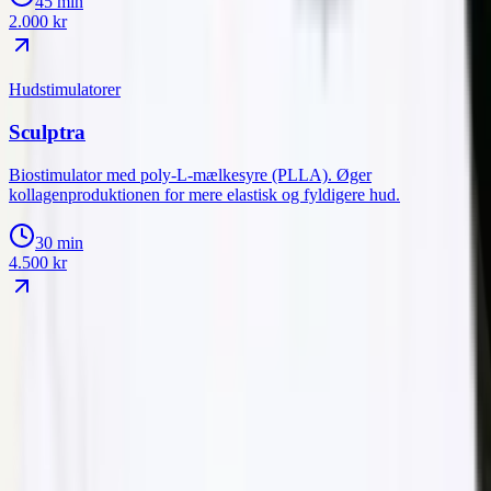
45 min
2.000
kr
Hudstimulatorer
Sculptra
Biostimulator med poly-L-mælkesyre (PLLA). Øger
kollagenproduktionen for mere elastisk og fyldigere hud.
30 min
4.500
kr
IVO-registreret
Aut. sygeplejerske
Allergan
Galderma
IBSA Profhilo-certificeret
4.9 ★ Bokadirekt