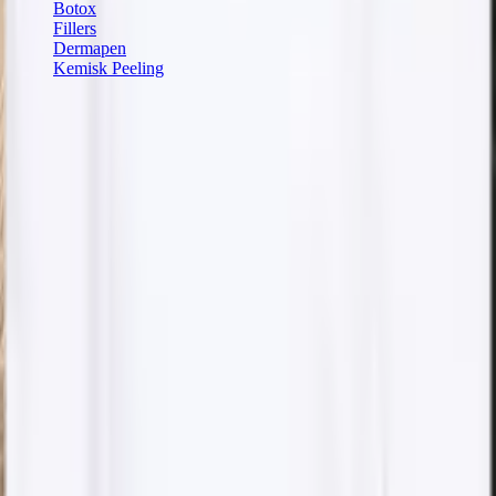
Botox
Fillers
Dermapen
Kemisk Peeling
Kontaktoplysninger
Kullagatan 40
252 20
Helsingborg
Kontakt os
info@dibelle.se
Åbningstider
Mandag - Fredag: 09:30 - 18:00
Lørdag: 11:00 - 15:00
Søndag:
Lukket
Følg os
@dibellekliniken