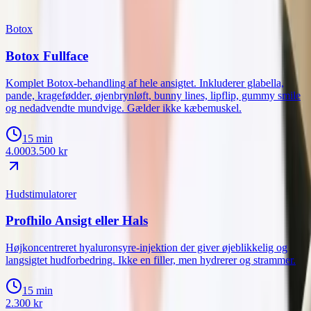
Botox
Botox Fullface
Komplet Botox-behandling af hele ansigtet. Inkluderer glabella,
pande, kragefødder, øjenbrynløft, bunny lines, lipflip, gummy smile
og nedadvendte mundvige. Gælder ikke kæbemuskel.
15 min
4.000
3.500
kr
Hudstimulatorer
Profhilo Ansigt eller Hals
Højkoncentreret hyaluronsyre-injektion der giver øjeblikkelig og
langsigtet hudforbedring. Ikke en filler, men hydrerer og strammer.
15 min
2.300
kr