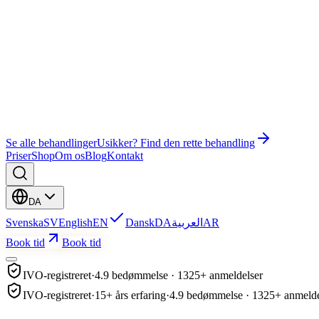
Wonder EMS Gym
Wonder EMS Bækkenbund
Bye Bye Cellulite
Uddannelse
Ansigtsbehandling
Lash Lift & Brow Lamination
Se alle behandlinger
Usikker? Find den rette behandling
Priser
Shop
Om os
Blog
Kontakt
DA
Svenska
SV
English
EN
Dansk
DA
العربية
AR
Book tid
Book tid
IVO-registreret
·
4.9 bedømmelse · 1325+ anmeldelser
IVO-registreret
·
15+ års erfaring
·
4.9 bedømmelse · 1325+ anmelde