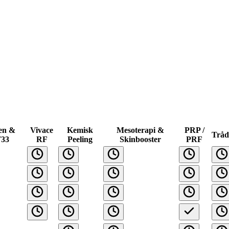
en &
Vivace
Kemisk
Mesoterapi &
PRP /
Tråd
33
RF
Peeling
Skinbooster
PRF