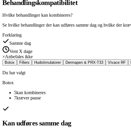
Behandlings­kompatibilitet
Hvilke behandlinger kan kombineres?
Se hvilke behandlinger der kan udføres samme dag og hvilke der kræv
Forklaring
Samme dag
Vent X dage
×
Anbefales ikke
Botox
Fillers
Hudstimulatorer
Dermapen & PRX-T33
Vivace RF
Du har valgt
Botox
5
kan kombineres
7
kræver pause
Kan udføres samme dag