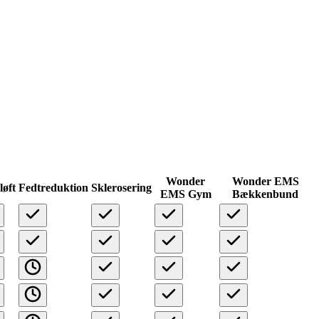
Wonder
Wonder EMS
løft
Fedtreduktion
Sklerosering
EMS Gym
Bækkenbund