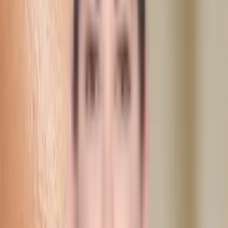
Pris
2.400
kr
Inkl. moms
Book denne behandling
Næste tid
tirsdag 13.55
Eller book en gratis konsultation
15 min, gratis, ingen forpligtelse
Om behandlingen
Juvederm Ultra Smile giver en jævn, glat volumen og passer dig der
ønsker en klassisk fyldig fornemmelse. Restylane Kysse er et
populært alternativ for dig der sætter pris på naturlig bevægelighed
og et resultat der ikke forstyrrer læbernes udtryk. Under din
konsultation hos Dibélle i Helsingborg drøfter vi, hvilket alternativ
der matcher det du vil opnå.
Behandlingen tager 20 til 30 minutter. Læberne kan være let hævede
de første dage, men det er helt normalt og lægger sig hurtigt.
Resultatet holder som regel 6 til 12 måneder. Du får et gratis
genbesøg efter to uger, hvor vores sygeplejerske vurderer resultatet