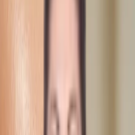
Alle behandlinger
Fillers
Læber Juvéderm eller Restylane
Fillers
·
Helsingborg
Læber Juvéderm eller Restylane
Hvilken filler passer bedst til dine læber, Juvederm eller Restylane?
Det afhænger helt af dine ønsker og din læbestruktur, og det er
præcis det vi hjælper dig med at afgøre under konsultationen. Begge
præparater er hyaluronsyrebaserede og giver et blødt, naturligt
resultat der fremhæver dine læbers unikke form. Fælles for dem er at
de indeholder lidokain for maksimal komfort.
Medicinsk gennemgået · sygeplejerske
Behandlingstid
35 min