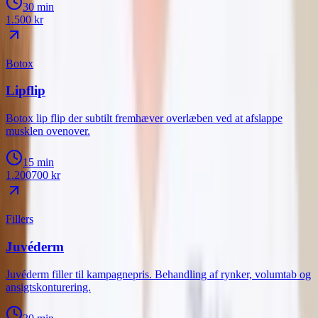
30 min
1.500
kr
Botox
Lipflip
Botox lip flip der subtilt fremhæver overlæben ved at afslappe
musklen ovenover.
15 min
1.200
700
kr
Fillers
Juvéderm
Juvéderm filler til kampagnepris. Behandling af rynker, volumtab og
ansigtskonturering.