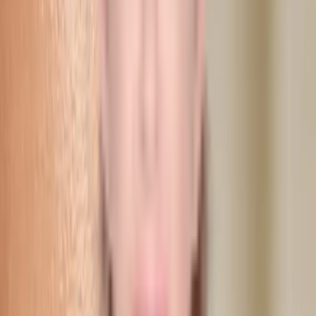
og foretager eventuelle justeringer. Læbeforstørrelse hos Dibélle
udføres altid af autoriseret sygeplejerske med solid erfaring.
Betænkningstidsreglen indebærer at injektionen sker tidligst 48 timer
efter din konsultation. Vi udfører ikke behandlinger på gravide,
ammende eller personer under 18 år.
På Dibélle, Kullagatan 40 i Helsingborg, har vi injiceret læber med
Juvéderm og Restylane siden 2011. Du sætter dig hos en, der har set
tusindvis af læber, og ved præcis hvornår man skal stoppe.
Læs vores komplette guide
Aktive stoffer
Hyaluronsyre
Stof
Restylane
Varemærke
Juvéderm
Varemærke
Anvendte produkter