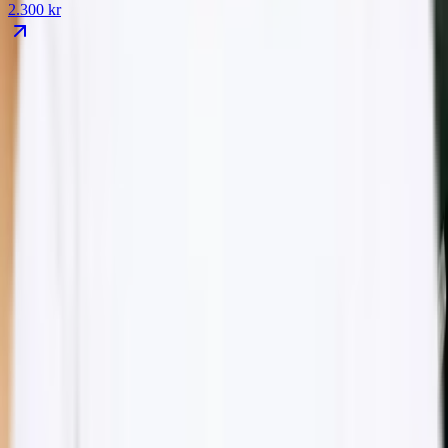
2.300
kr
IVO-registreret
Aut. sygeplejerske
Allergan
Galderma
IBSA Profhilo-certificeret
4.9 ★ Bokadirekt
5 ★ Google
15+ års erfaring
Læber Juvéderm eller Restylane
Book denne behandling
Læber Juvéderm eller Restylane
2.400 kr
Book denne behandling
Læber Juvéderm eller Restylane