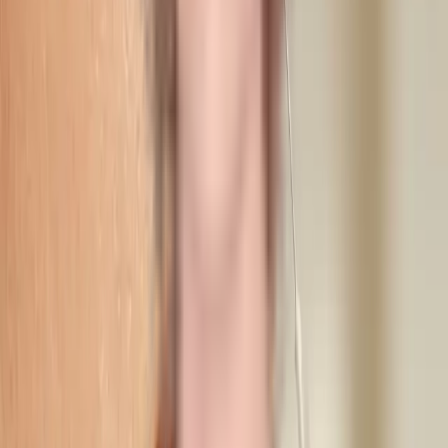
24 t før
Forberedelse
Undgå alkohol og blodfortyndende som Ibuprofen og Aspirin
det seneste døgn. Kom uden makeup — det går hurtigere, når
vi ikke skal rense først.
Lige efter
De første timer
Ingen træning, og sov gerne oprejst den første nat. Undgå at
gnide eller massere området. Let rødme eller hævelse er
normalt og forsvinder inden for timer til et døgn.
48 t efter
Hud og rutiner
Undgå sauna, solarium og tunge ansigtsbehandlinger i to
dage. Vent med makeup direkte på behandlingsområdet
samme dag. I øvrigt kan du vende tilbage til din hverdag som
normalt.