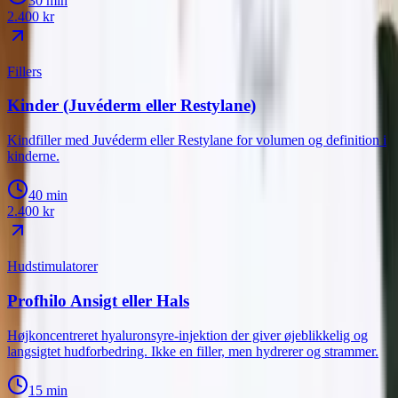
30 min
2.400
kr
Fillers
Kinder (Juvéderm eller Restylane)
Kindfiller med Juvéderm eller Restylane for volumen og definition i
kinderne.
40 min
2.400
kr
Hudstimulatorer
Profhilo Ansigt eller Hals
Højkoncentreret hyaluronsyre-injektion der giver øjeblikkelig og
langsigtet hudforbedring. Ikke en filler, men hydrerer og strammer.
15 min