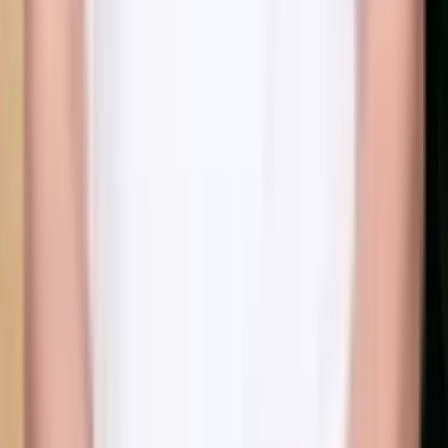
Google-anmeldelser
Autoriseret sygeplejerske
IVO-registreret klinik
Alle behandlinger
Ansigtsbehandling
·
Botox
·
Bye Bye Cellulite
·
Dermapen & PRX-T33
·
Fillers
·
Hudstimulatorer
·
Kemisk Peeling
·
Lash Lift & Brow Lamination
·
MesojectGun
·