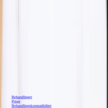
2.400 kr
Book denne behandling
Næste tid
tirsdag 13.55
Hold dig opdateret
Få tips om behandlinger og hudpleje direkte i din indbakke.
Din e-mailadresse
Abonnér
Jeg accepterer, at Dibélle behandler min e-mailadresse for at
sende nyhedsbrevet, i henhold til vores
privatlivspolitik
.
Hurtige links
Behandlinger
Priser
Behandlingskompatibilitet