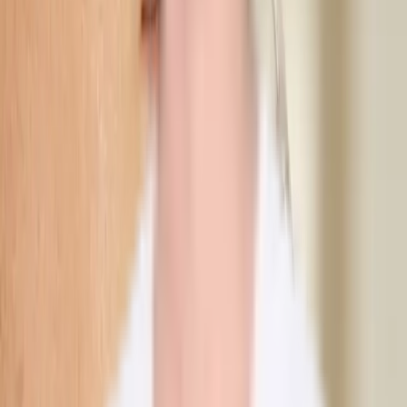
2 uger
Gratis opfølgning
Vi booker altid en opfølgning uden ekstra omkostning. Abir
gennemgår resultatet med dig og kan justere efter behov.
Resultater varierer fra person til person — Abir gennemgår netop dit
resultat og eventuel justering på stedet. Behandling sker tidligst 48
timer efter konsultation i henhold til den lovpligtige
refleksionsperiode.
Abir Mustafa, aut. sygeplejerske
Grundlægger af Dibélle. Autoriseret sygeplejerske og IVO-
registreret æstetiker med over 15 års erfaring inden for æstetisk
medicin og mere end 10.000 udførte behandlinger i Helsingborg.
IVO-registreret
Læs mere om Abir
Hvad vores kunder siger