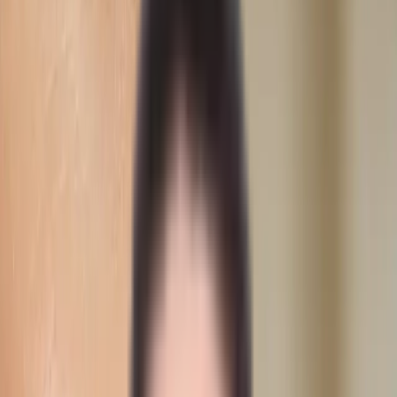
Wonder EMS Gym
Wonder EMS Bækkenbund
Bye Bye Cellulite
Uddannelse
Ansigtsbehandling
Lash Lift & Brow Lamination
Se alle behandlinger
Usikker? Find den rette behandling
Priser
Shop
Om os
Blog
Kontakt
DA
Svenska
SV
English
EN
Dansk
DA
العربية
AR
Book tid
Book tid
IVO-registreret
·
4.9 bedømmelse · 1325+ anmeldelser
IVO-registreret
·
15+ års erfaring
·
4.9 bedømmelse · 1325+
anmeldelser