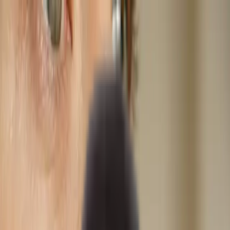
Spring til indhold
DIBÉLLE
Behandlinger
Konsultation & Genbesøg
Botox
Fillers
Hudstimulatorer
Mesoterapi & Skinbooster
PRP / PRF
Trådløft
Sklerosering
Dermapen & PRX-T33
Vivace RF
Kemisk Peeling
MesojectGun
Vitamindrop