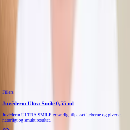
Terése S.
Har du spørgsmål om denne behandling?
Spørg os
Behandlingsguide
Vil du kombinere flere behandlinger? Se hvilke der kan kombineres
Relaterede behandlinger
Fillers
Juvéderm Ultra Smile 0,55 ml
Juvéderm ULTRA SMILE er særligt tilpasset læberne og giver et
naturligt og smukt resultat.