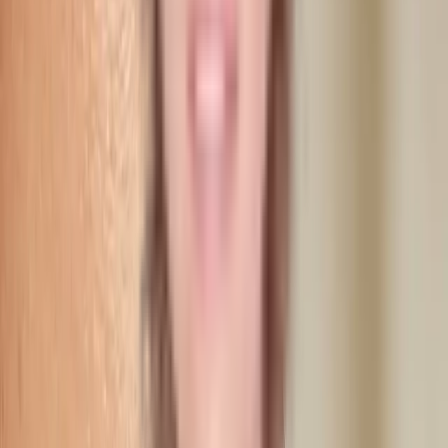
Hyaluronsyre
Naturlig og nedbrydelig gel der giver volumen og fugt til huden
Restylane (Galderma)
Svenskudviklet filler. Verdens mest studerede hyaluronsyre
Juvéderm (Allergan)
Glat konsistens med Vycross-teknologi for langvarigt resultat
Før, under, efter
Sådan forløber behandlingen