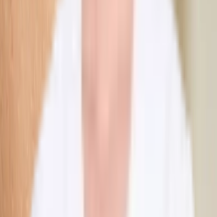
“
Bibbi är fantastisk, lyhörd och får en att känna sig
trygg. Mitt andra besök för injektioner i läpparna.
Kommer fortsätta gå hos henne!
”
Nathalie M.
“
Jag är verkligen jättenöjd med mina läppar. Tjejen som
utförde behandlingen var väldigt trevlig, professionell
och noggrann. Jag kände mig trygg hela tiden och
resultatet blev precis som jag önskade. Rekommenderar
starkt!
”
Zlata G.
“
Duktig, inkännande och alltid ett leende på läpparna.
Tack.💖
”