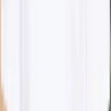
Åbningstider
Mandag - Fredag: 09:30 - 18:00
Lørdag: 11:00 - 15:00
Søndag:
Lukket
Følg os
@dibellekliniken
B