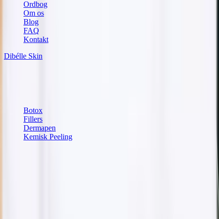
Ordbog
Om os
Blog
FAQ
Kontakt
Dibélle Skin
Vores hudplejebutik
Populære behandlinger
Botox
Fillers
Dermapen
Kemisk Peeling
Kontaktoplysninger
Kullagatan 40
252 20
Helsingborg
Kontakt os
info@dibelle.se